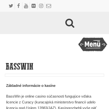
BASSWIN
Základné informácie o kasíne
BassWin je online casino súčasnosti fungujúce vďaka
licencie z Curacy (kuracajská ministerstvo financií udelo
licenciu pod číslem 13983/JAZ). Kasínorozbehli vyše päť