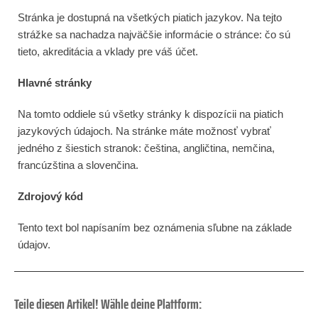
Stránka je dostupná na všetkých piatich jazykov. Na tejto
strážke sa nachadza najväčšie informácie o stránce: čo sú
tieto, akreditácia a vklady pre váš účet.
Hlavné stránky
Na tomto oddiele sú všetky stránky k dispozícii na piatich
jazykových údajoch. Na stránke máte možnosť vybrať
jedného z šiestich stranok: čeština, angličtina, nemčina,
francúzština a slovenčina.
Zdrojový kód
Tento text bol napísaním bez oznámenia sľubne na základe
údajov.
Teile diesen Artikel! Wähle deine Plattform: