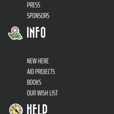
PRESS
SPONSORS
INFO
NEW HERE
AID PROJECTS
BOOKS
OUR WISH LIST
HELP