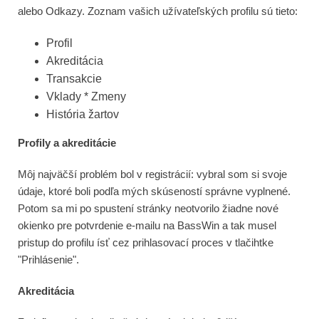
alebo Odkazy. Zoznam vašich užívateľských profilu sú tieto:
Profil
Akreditácia
Transakcie
Vklady * Zmeny
História žartov
Profily a akreditácie
Môj najväčší problém bol v registrácií: vybral som si svoje
údaje, ktoré boli podľa mých skúseností správne vyplnené.
Potom sa mi po spustení stránky neotvorilo žiadne nové
okienko pre potvrdenie e-mailu na BassWin a tak musel
pristup do profilu ísť cez prihlasovací proces v tlačihtke
"Prihlásenie".
Akreditácia