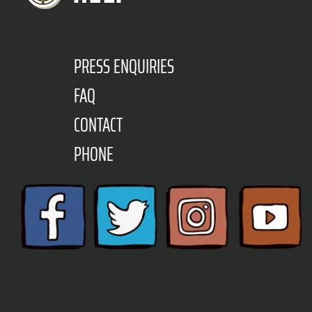
PRESS ENQUIRIES
FAQ
CONTACT
PHONE