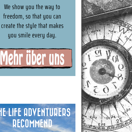
We show you the way to
freedom, so that you can
create the style that makes
you smile every day.
HE LIFE ADVENTURERS
RECOMMEND