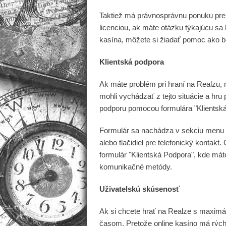
Taktiež má právnosprávnu ponuku pre
licenciou, ak máte otázku týkajúcu sa 
kasína, môžete si žiadať pomoc ako 
Klientská podpora
Ak máte problém pri hraní na Realzu,
mohli vychádzať z tejto situácie a hr
podporu pomocou formulára "Klientsk
Formulár sa nachádza v sekciu menu a
alebo tlačidiel pre telefonický kontakt
formulár "Klientská Podpora", kde mát
komunikačné metódy.
Uživatelskú skúsenosť
Ak si chcete hrať na Realze s maxim
časom. Pretože online kasíno má rýchl