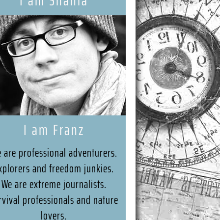
I am Shania
I am Franz
 are professional adventurers.
xplorers and freedom junkies.
We are extreme journalists.
rvival professionals and nature
lovers.