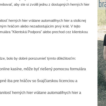
rebovať, aby ste si zvolili jednu z dostupných herných hier
tosť herných hier vrátane automatifnych hier a stolicnej
eným hráčom alebo nezadostujúcim prvý krát. V tejto
mulára "Klientská Podpora" alebo prechod cez klientskou
alze, bolo by dobré porozumieť týmto dôležitosťm:
 online kasíne, môže byť riešený pomocou formulára
pné iba pre hráčov so švajčiarskou licenciou a
nitosť herných hier vrátane automatifnych hier a