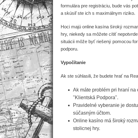
formulára pre registráciu, bude vás pot
a skúsiľ ste ich s maximálnym riziko.
Hoci majú online kasína široký rozmani
hry, niekedy sa môžete cítiť nepotvrd
situácii môže byť riešený pomocou for
podporu.
Vypočítanie
Ak ste súhlasili, že budete hrať na Re
Ak máte problém pri hraní na
"Klientská Podpora".
Pravidelné vyberanie je dostu
súčasným účtom.
Online kasíno má široký rozma
stolicnej hry.