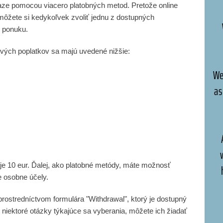
ze pomocou viacero platobných metod. Pretože online
môžete si kedykoľvek zvoliť jednu z dostupných
ú ponuku.
vých poplatkov sa majú uvedené nižšie:
We
as
 je 10 eur. Ďalej, ako platobné metódy, máte možnosť
e osobne účely.
rostredníctvom formulára "Withdrawal", ktorý je dostupný
 niektoré otázky týkajúce sa vyberania, môžete ich žiadať