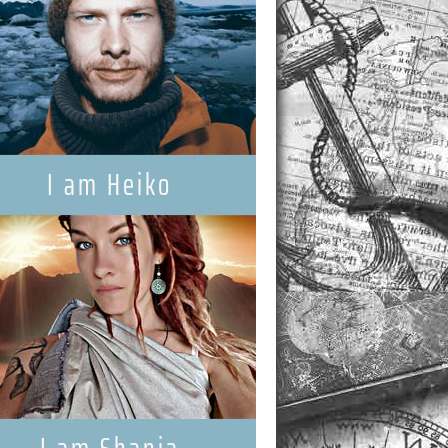
I am Heiko