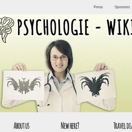
Press
Sponsors
About us
New here?
Travel di