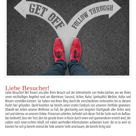
Liebe Besucher!
Liebe Besucher! Wir freuen uns über Ihren Besuch auf der Internetseite von Heiko Gärtner, wo wir Ihnen
unser reichhaltiges Angebot rund um Abenteuer, Survival, Action, Natur, Spiritualität, Medizin, Kultur und
Wissen vorstellen können. Sie haben nun Ihren Weg durch die verschiedenen Unterseiten bis zu diesem
Punkt hier gefunden. Damit konnten sie bereits einen ersten Eindruck von unserem Portfolio gewinnen.
Obwohl wir neben unserer Weltreise zu Fuß, die gleichzeitig zum längsten Charitywalk aller Zeiten wird,
viel und intensiv an unseren Online-Präsenzen arbeiten, befindet sich dieser Teil der Seite noch im Aufbau.
Das bedeutet, dass der Text, den Sie gerade lesen in Kürze durch einen viel spannenderen ersetzt wird, der
zudem noch einen echten Inhalt, mit vielen wertvollen Informationen aufweisen kann. Bis es so weit ist,
können Sie sich ja bereits einmal die Teile unserer Seite anschauen, die bereits fertig sind.