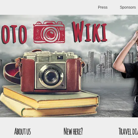
Press
Sponsors
About us
New here?
Travel di