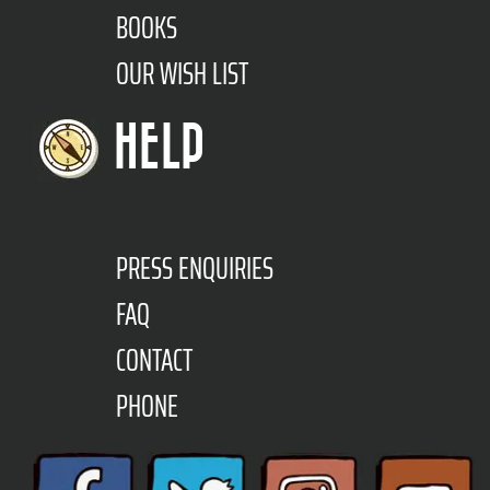
BOOKS
OUR WISH LIST
HELP
PRESS ENQUIRIES
FAQ
CONTACT
PHONE