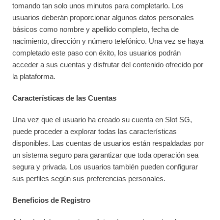
tomando tan solo unos minutos para completarlo. Los
usuarios deberán proporcionar algunos datos personales
básicos como nombre y apellido completo, fecha de
nacimiento, dirección y número telefónico. Una vez se haya
completado este paso con éxito, los usuarios podrán
acceder a sus cuentas y disfrutar del contenido ofrecido por
la plataforma.
Características de las Cuentas
Una vez que el usuario ha creado su cuenta en Slot SG,
puede proceder a explorar todas las características
disponibles. Las cuentas de usuarios están respaldadas por
un sistema seguro para garantizar que toda operación sea
segura y privada. Los usuarios también pueden configurar
sus perfiles según sus preferencias personales.
Beneficios de Registro