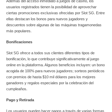
Además del acceso inmediato a juegos de casino, los
usuarios registrados tienen la posibilidad de aprovechar
ciertas promociones exclusivas ofrecidas por Slot SG. Entre
ellas destacan los bonos para nuevos jugadores y
descuentos sobre algunas de las máquinas tragamonedas
más populares.
Bonificaciones
Slot SG ofrece a todos sus clientes diferentes tipos de
bonificación, lo que contribuye significativamente al juego
online en la plataforma. Algunos beneficios incluyen: un bono
acogida de 100% para nuevos jugadores; sorteos periódicos
con premios de hasta $10 mil dólares para los mejores
ganadores y regalos especiales por la celebración del
cumpleaños.
Pago y Retirada
Los usuarios pueden hacer pagos a través de varias formas