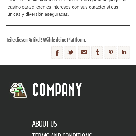
casino para diferentes intereses con sus características
únicas y diversión aseguradas.
Teile diesen Artikel! Wähle deine Plattform:
COMPANY
ABOUT US