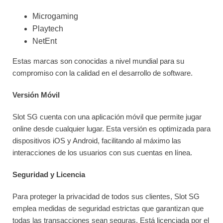
Microgaming
Playtech
NetEnt
Estas marcas son conocidas a nivel mundial para su
compromiso con la calidad en el desarrollo de software.
Versión Móvil
Slot SG cuenta con una aplicación móvil que permite jugar
online desde cualquier lugar. Esta versión es optimizada para
dispositivos iOS y Android, facilitando al máximo las
interacciones de los usuarios con sus cuentas en línea.
Seguridad y Licencia
Para proteger la privacidad de todos sus clientes, Slot SG
emplea medidas de seguridad estrictas que garantizan que
todas las transacciones sean seguras. Está licenciada por el