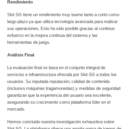
Rendimiento
Slot SG tiene un rendimiento muy bueno tanto a corto como
largo plazo ya que utiliza tecnología avanzada para realizar
sus operaciones. Esto ha sido posible gracias al continuo
esfuerzo en la mejora continua del sistema y las
herramientas de juego.
Análisis Final
La evaluación final se basa en el conjunto integral de
servicios e infraestructura ofrecida por Slot SG a todos los
usuarios. Su reputada reputación; calidad de contenido
(inclusivo máquinas tragamonedas) y medidas de seguridad
garantizan que la experiencia del usuario sea excelente,
asegurando su crecimiento como plataforma líder en el
mercado.
Hemos concluido nuestra investigación exhaustiva sobre
Slot SG. La plataforma ofrece una amplia gama de juegos de