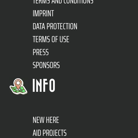
TERMS AND CONDITIONS
IMPRINT
DATA PROTECTION
TERMS OF USE
PRESS
SPONSORS
INFO
NEW HERE
AID PROJECTS