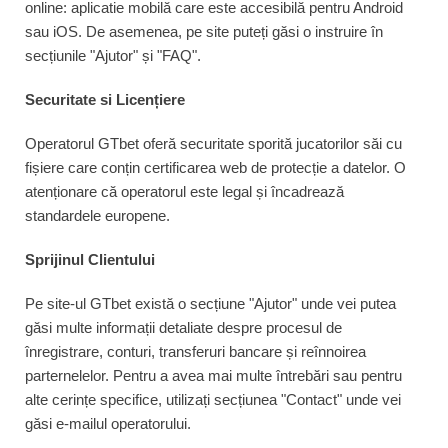
online: aplicatie mobilă care este accesibilă pentru Android
sau iOS. De asemenea, pe site puteți găsi o instruire în
secțiunile "Ajutor" și "FAQ".
Securitate si Licențiere
Operatorul GTbet oferă securitate sporită jucatorilor săi cu
fișiere care conțin certificarea web de protecție a datelor. O
atenționare că operatorul este legal și încadrează
standardele europene.
Sprijinul Clientului
Pe site-ul GTbet există o secțiune "Ajutor" unde vei putea
găsi multe informații detaliate despre procesul de
înregistrare, conturi, transferuri bancare și reînnoirea
parternelelor. Pentru a avea mai multe întrebări sau pentru
alte cerințe specifice, utilizați secțiunea "Contact" unde vei
găsi e-mailul operatorului.