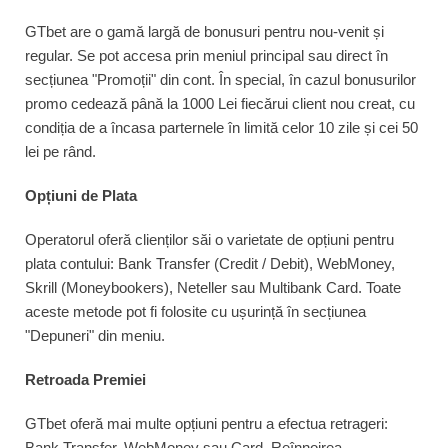
GTbet are o gamă largă de bonusuri pentru nou-venit și
regular. Se pot accesa prin meniul principal sau direct în
secțiunea "Promoții" din cont. În special, în cazul bonusurilor
promo cedează până la 1000 Lei fiecărui client nou creat, cu
condiția de a încasa parternele în limită celor 10 zile și cei 50
lei pe rând.
Opțiuni de Plata
Operatorul oferă clienților săi o varietate de opțiuni pentru
plata contului: Bank Transfer (Credit / Debit), WebMoney,
Skrill (Moneybookers), Neteller sau Multibank Card. Toate
aceste metode pot fi folosite cu ușurință în secțiunea
"Depuneri" din meniu.
Retroada Premiei
GTbet oferă mai multe opțiuni pentru a efectua retrageri:
Bank Transfer, WebMoney sau Card. Reînnoirea