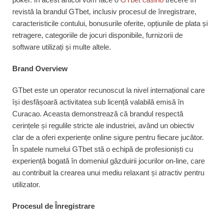
revistă la brandul GTbet, inclusiv procesul de înregistrare,
caracteristicile contului, bonusurile oferite, opțiunile de plata și
retragere, categoriile de jocuri disponibile, furnizorii de
software utilizați și multe altele.
Brand Overview
GTbet este un operator recunoscut la nivel internațional care
își desfășoară activitatea sub licență valabilă emisă în
Curacao. Aceasta demonstrează că brandul respectă
cerințele și regulile stricte ale industriei, având un obiectiv
clar de a oferi experiențe online sigure pentru fiecare jucător.
În spatele numelui GTbet stă o echipă de profesioniști cu
experiență bogată în domeniul găzduirii jocurilor on-line, care
au contribuit la crearea unui mediu relaxant și atractiv pentru
utilizator.
Procesul de Înregistrare