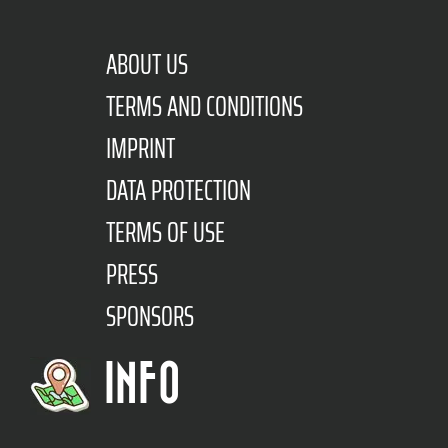
ABOUT US
TERMS AND CONDITIONS
IMPRINT
DATA PROTECTION
TERMS OF USE
PRESS
SPONSORS
INFO