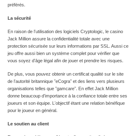
préférés.
La sécurité
En raison de l'utilisation des logiciels Cryptologic, le casino
Jack Million assure la confidentialité totale avec une
protection sécurisée sur leurs informations par SSL. Aussi ce
jeu offre aussi bien un système complet pour vérifier que
vous soyez d'âge légal afin de jouer et prendre les risques.
De plus, vous pouvez obtenir un certificat qualité sur le site
de l'autorité britannique "eCogra" et des liens vers plusieurs
organisations telles que "gamcare". En effet Jack Million
donne beaucoup d’importance à la confiance totale entre ses
joueurs et son équipe. L'objectif étant une relation bénéfique
pour le joueur en général.
Le soutien au client