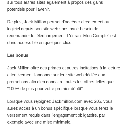
sur tous autres sites egalement à propos des gains
potentiels pour l'avenir.
De plus, Jack Million permet d'accéder directement au
logiciel depuis son site web sans avoir besoin de
redemander le téléchargement. L'écran "Mon Compte" est
donc accessible en quelques clics.
Les bonus
Jack Million offre des primes et autres incitations à la lecture
attentivement l'annonce sur leur site web dédiée aux
promotions afin d'en connaitre toutes les offres telles que
"100% de plus pour votre premier dépôt"
Lorsque vous rejoignez Jackmillion.com avec 20$, vous
aurez accès à un bonus spécifique lorsque vous ferez le
versement requis dans l'engagement obligatoire, par
exemple avec une mise minimale.