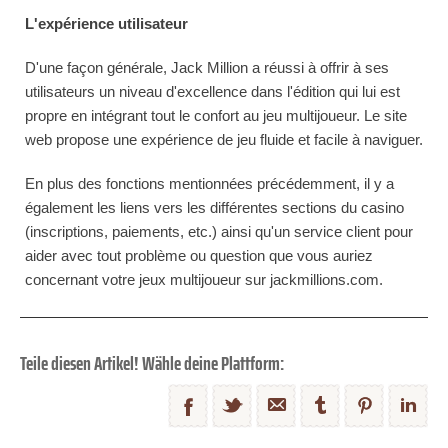
L'expérience utilisateur
D'une façon générale, Jack Million a réussi à offrir à ses
utilisateurs un niveau d'excellence dans l'édition qui lui est
propre en intégrant tout le confort au jeu multijoueur. Le site
web propose une expérience de jeu fluide et facile à naviguer.
En plus des fonctions mentionnées précédemment, il y a
également les liens vers les différentes sections du casino
(inscriptions, paiements, etc.) ainsi qu'un service client pour
aider avec tout problème ou question que vous auriez
concernant votre jeux multijoueur sur jackmillions.com.
Teile diesen Artikel! Wähle deine Plattform: