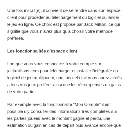
Une fois inscrit(e), il convient de se rendre dans son espace
client pour procéder au téléchargement du logiciel ou lancer
le jeu en ligne. Ce choix est proposé par Jack Million, ce qui
signifie que vous n'avez plus qu'à choisir votre méthode
préférée.
Les fonctionnalités d'espace client
Lorsque vous vous connectez à votre compte sur
jackmillions.com pour télécharger et installer l'intégralité du
logiciel de jeu multijoueur, une fois cela fait vous aurez accès
a tous vos jeux préférer ainsi que les récompenses ou gains
de votre partie.
Par exemple avec la fonctionnalité "Mon Compte" il est
possible d'y consulter des informations très complètes sur
les parties jouées avec le montant gagné et perdu, une
estimation du gain en cas de départ plus avancé encore que