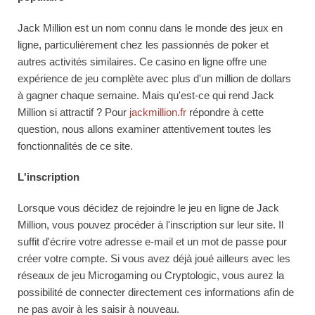
Jack Million est un nom connu dans le monde des jeux en
ligne, particulièrement chez les passionnés de poker et
autres activités similaires. Ce casino en ligne offre une
expérience de jeu complète avec plus d'un million de dollars
à gagner chaque semaine. Mais qu'est-ce qui rend Jack
Million si attractif ? Pour
jackmillion.fr
répondre à cette
question, nous allons examiner attentivement toutes les
fonctionnalités de ce site.
L'inscription
Lorsque vous décidez de rejoindre le jeu en ligne de Jack
Million, vous pouvez procéder à l'inscription sur leur site. Il
suffit d'écrire votre adresse e-mail et un mot de passe pour
créer votre compte. Si vous avez déjà joué ailleurs avec les
réseaux de jeu Microgaming ou Cryptologic, vous aurez la
possibilité de connecter directement ces informations afin de
ne pas avoir à les saisir à nouveau.