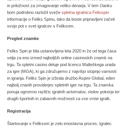
in priložnost za zmagovanje veliko denarja. V tem članku
bom podrobno razložil sveže
spletna igralnica Felixspin
informacije o Feliks Spinu, tako da boste pripravljeni začeti
svojo pot v svet igralcev s Feliksom.
Pregled znamke
Feliks Spin je bila ustanovljena leta 2020 in že od tega časa
velja za eno izmed najboljših online casinoskih znamk na
trgu. Ta spletni casino deluje pod licenco Malteškega urada
za igre (MGA), ki ga združujemo z najvišjo stopnjo varnosti
in igranja. Feliks Spin je izbrala družbo Aspire Global, eden
najbolj znanih providerjev spletnih iger na trgu. Ta znamka
ponuja ogromno različic igralnih avtomatov, stolov pokerja ter
drugih športnih in zabavnih možnosti za vse vrste igralk.
Registracija
Štartovanje s Feliksom je zelo enostavna proces. Igralec