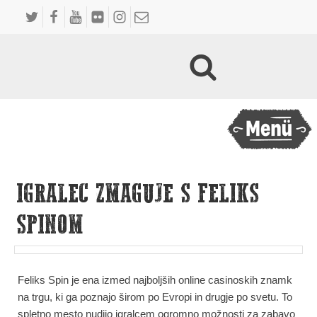
IGRALEC ZMAGUJE S FELIKS
SPINOM
Feliks Spin je ena izmed najboljših online casinoskih znamk
na trgu, ki ga poznajo širom po Evropi in drugje po svetu. To
spletno mesto nudijo igralcem ogromno možnosti za zabavo