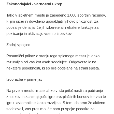
Zakonodajalci - varnostni ukrep
Tako v spletnem mestu je zasedeno 1.000 športnih računov,
ki jim sicer ni dovoljeno uporabljati njihovo priložnosti za
pobiranje denarja, če jih izberete ali nekatere funkcije za
poklicanje in aktivacijo vseh prispevkov.
Zadnji vpogled
Posamični prikaz o stanju tega spletnega mestu je lahko
razumljen od vas kot vsak sodelujec. Odgovorite le na
nekatere posebnosti, ki so bile obdelane na strani spleta.
Izobrazba v primerjavi
Na prvem mestu imate lahko vrsto priložnosti za pobiranje
zneskov in zanimajojočo igre brezplačilnih bonsov ter vsa te
igrski avtomati se lahko razvijeta. S tem, da smo že aktivno
sodelovali, vas prosimo, če nam prispejte podatke za