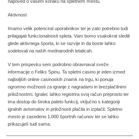
napoved o vašem koraku na spletnem mestu.
Aktivnost
Imamo velik potenciral uporabnikov ter je zato potrebno tudi
prilagajati funkcionalnosti spleta. Vam bomo vsakokrat sledili
glede aktivnega športa, ki se razvije in da boste lahko
sodelovali na naših mednarodnih letalicah.
V tem prispevku sem podrobno obravnaval sveže
informacije o Feliks Spinu. Ta spletni casino je eden izmed
najboljših online casinoskih znamk na trgu, ki ponuja
ogromno možnosti za igranje z nagradami in brezplačilnimi
priložnostmi. Igralec lahko registrira svoj račun preprosto ter
ima dostop do široka paleto funkcij, vključno s kategoriji
igralnih avtomatov in priložnosti plačila in izplačil. Spletno
mesto je zasedeno 1.000 športnih računov ter se lahko
prikazuješ tudi sama.