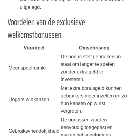
uitgelegd.
Voordelen van de exclusieve
welkomstbonussen
Voordeel
Omschrijving
De bonus stelt gebruikers in
staat om langer te spelen
Meer speelruimte
zonder extra geld te
investeren.
Met extra bonusgeld kunnen
gebruikers meer inzetten en zo
Hogere winkansen
hun kansen op winst
vergroten.
De bonussen worden
eenvoudig toegepast en
Gebruiksvriendelijkheid
maken het speelproces