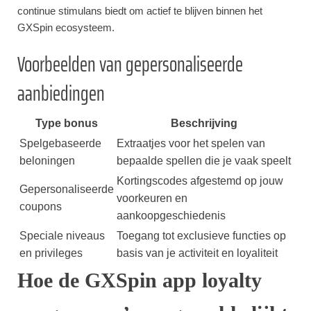
continue stimulans biedt om actief te blijven binnen het
GXSpin ecosysteem.
Voorbeelden van gepersonaliseerde
aanbiedingen
Type bonus
Beschrijving
Spelgebaseerde
Extraatjes voor het spelen van
beloningen
bepaalde spellen die je vaak speelt
Kortingscodes afgestemd op jouw
Gepersonaliseerde
voorkeuren en
coupons
aankoopgeschiedenis
Speciale niveaus
Toegang tot exclusieve functies op
en privileges
basis van je activiteit en loyaliteit
Hoe de GXSpin app loyalty