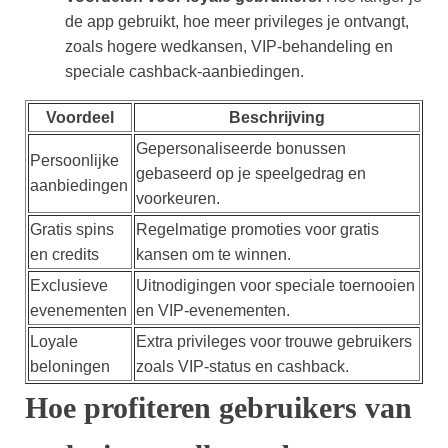
de app gebruikt, hoe meer privileges je ontvangt,
zoals hogere wedkansen, VIP-behandeling en
speciale cashback-aanbiedingen.
Voordeel
Beschrijving
Gepersonaliseerde bonussen
Persoonlijke
gebaseerd op je speelgedrag en
aanbiedingen
voorkeuren.
Gratis spins
Regelmatige promoties voor gratis
en credits
kansen om te winnen.
Exclusieve
Uitnodigingen voor speciale toernooien
evenementen
en VIP-evenementen.
Loyale
Extra privileges voor trouwe gebruikers
beloningen
zoals VIP-status en cashback.
Hoe profiteren gebruikers van