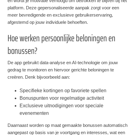
en wordt je motivatie verhoogd om betrokken te blijven bij het
platform. Deze gepersonaliseerde aanpak zorgt voor een
meer bevredigende en exclusieve gebruikerservaring,
afgestemd op jouw individuele behoeften.
Hoe werken persoonlijke beloningen en
bonussen?
De app gebruikt data-analyse en AI-technologie om jouw
gedrag te monitoren en hiervoor gerichte beloningen te
creëren. Denk bijvoorbeeld aan:
Specifieke kortingen op favoriete spellen
Bonuspunten voor regelmatige activiteit
Exclusieve uitnodigingen voor speciale
evenementen
Daarnaast worden op maat gemaakte bonussen automatisch
aangepast op basis van je voortgang en interesses, wat een