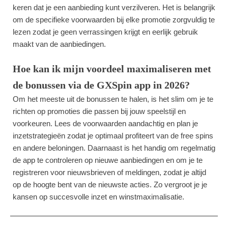
keren dat je een aanbieding kunt verzilveren. Het is belangrijk
om de specifieke voorwaarden bij elke promotie zorgvuldig te
lezen zodat je geen verrassingen krijgt en eerlijk gebruik
maakt van de aanbiedingen.
Hoe kan ik mijn voordeel maximaliseren met
de bonussen via de GXSpin app in 2026?
Om het meeste uit de bonussen te halen, is het slim om je te
richten op promoties die passen bij jouw speelstijl en
voorkeuren. Lees de voorwaarden aandachtig en plan je
inzetstrategieën zodat je optimaal profiteert van de free spins
en andere beloningen. Daarnaast is het handig om regelmatig
de app te controleren op nieuwe aanbiedingen en om je te
registreren voor nieuwsbrieven of meldingen, zodat je altijd
op de hoogte bent van de nieuwste acties. Zo vergroot je je
kansen op succesvolle inzet en winstmaximalisatie.