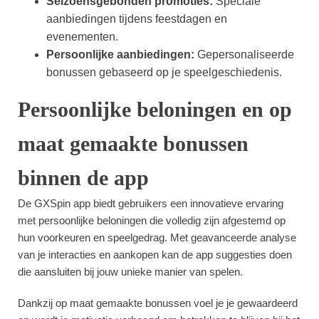
Seizoensgebonden promoties:
Speciale
aanbiedingen tijdens feestdagen en
evenementen.
Persoonlijke aanbiedingen:
Gepersonaliseerde
bonussen gebaseerd op je speelgeschiedenis.
Persoonlijke beloningen en op
maat gemaakte bonussen
binnen de app
De GXSpin app biedt gebruikers een innovatieve ervaring
met persoonlijke beloningen die volledig zijn afgestemd op
hun voorkeuren en speelgedrag. Met geavanceerde analyse
van je interacties en aankopen kan de app suggesties doen
die aansluiten bij jouw unieke manier van spelen.
Dankzij op maat gemaakte bonussen voel je je gewaardeerd