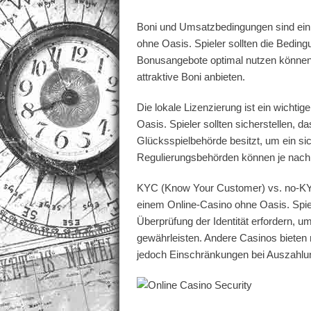
Boni und Umsatzbedingungen sind ein 
ohne Oasis. Spieler sollten die Beding
Bonusangebote optimal nutzen können
attraktive Boni anbieten.
Die lokale Lizenzierung ist ein wichti
Oasis. Spieler sollten sicherstellen, 
Glücksspielbehörde besitzt, um ein sic
Regulierungsbehörden können je nach S
KYC (Know Your Customer) vs. no-KYC 
einem Online-Casino ohne Oasis. Spiel
Überprüfung der Identität erfordern, u
gewährleisten. Andere Casinos biete
jedoch Einschränkungen bei Auszahlu