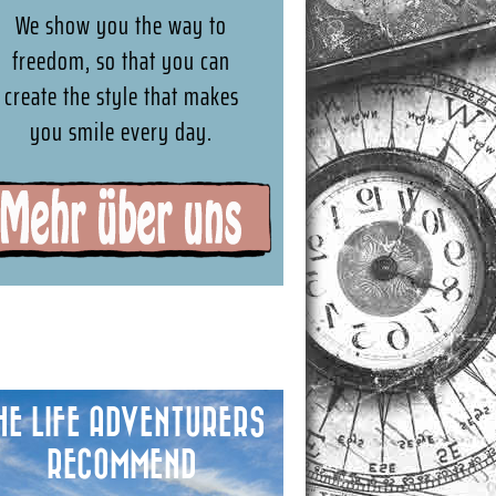
We show you the way to
freedom, so that you can
create the style that makes
you smile every day.
HE LIFE ADVENTURERS
RECOMMEND