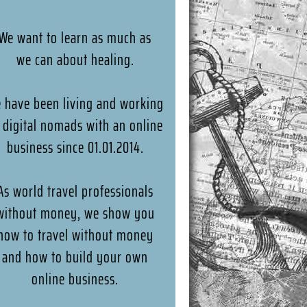
We want to learn as much as
we can about healing.
 have been living and working
 digital nomads with an online
business since 01.01.2014.
As world travel professionals
without money, we show you
how to travel without money
and how to build your own
online business.