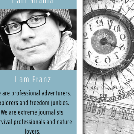
I am Shania
I am Franz
 are professional adventurers.
xplorers and freedom junkies.
We are extreme journalists.
rvival professionals and nature
lovers.