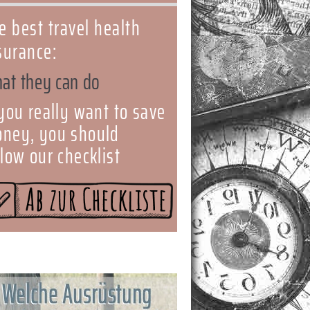
e best travel health
surance:
at they can do
 you really want to save
ney, you should
llow our checklist