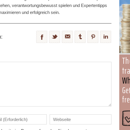
stehen, verantwortungsbewusst spielen und Expertentipps
 maximieren und erfolgreich sein.
m:
Th
tr
Wh
Ge
fr