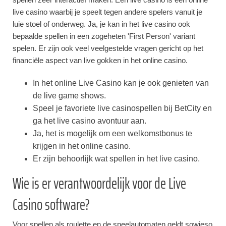
live casino waarbij je speelt tegen andere spelers vanuit je
luie stoel of onderweg. Ja, je kan in het live casino ook
bepaalde spellen in een zogeheten 'First Person' variant
spelen. Er zijn ook veel veelgestelde vragen gericht op het
financiële aspect van live gokken in het online casino.
In het online Live Casino kan je ook genieten van
de live game shows.
Speel je favoriete live casinospellen bij BetCity en
ga het live casino avontuur aan.
Ja, het is mogelijk om een welkomstbonus te
krijgen in het online casino.
Er zijn behoorlijk wat spellen in het live casino.
Wie is er verantwoordelijk voor de Live
Casino software?
Voor spellen als roulette en de speelautomaten geldt sowieso