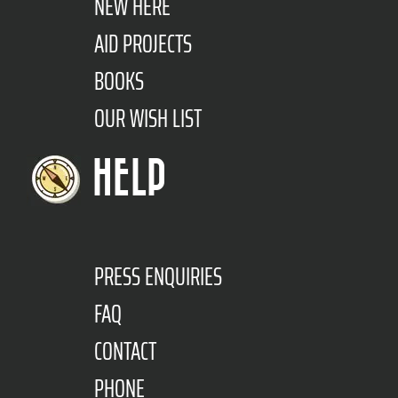
NEW HERE
AID PROJECTS
BOOKS
OUR WISH LIST
HELP
PRESS ENQUIRIES
FAQ
CONTACT
PHONE