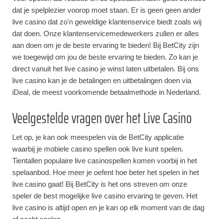
dat je spelplezier voorop moet staan. Er is geen geen ander
live casino dat zo'n geweldige klantenservice biedt zoals wij
dat doen. Onze klantenservicemedewerkers zullen er alles
aan doen om je de beste ervaring te bieden! Bij BetCity zijn
we toegewijd om jou de beste ervaring te bieden. Zo kan je
direct vanuit het live casino je winst laten uitbetalen. Bij ons
live casino kan je de betalingen en uitbetalingen doen via
iDeal, de meest voorkomende betaalmethode in Nederland.
Veelgestelde vragen over het Live Casino
Let op, je kan ook meespelen via de BetCity applicatie
waarbij je mobiele casino spellen ook live kunt spelen.
Tientallen populaire live casinospellen komen voorbij in het
spelaanbod. Hoe meer je oefent hoe beter het spelen in het
live casino gaat! Bij BetCity is het ons streven om onze
speler de best mogelijke live casino ervaring te geven. Het
live casino is altijd open en je kan op elk moment van de dag