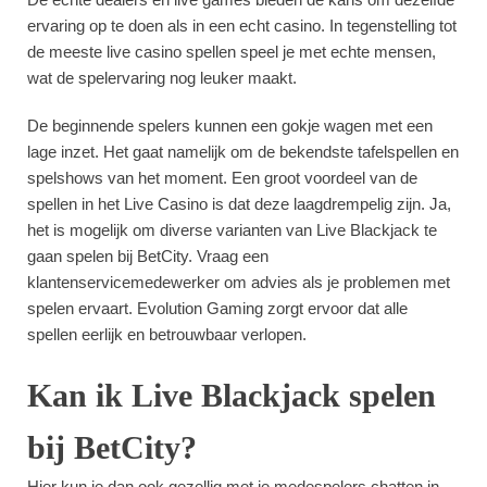
ervaring op te doen als in een echt casino. In tegenstelling tot
de meeste live casino spellen speel je met echte mensen,
wat de spelervaring nog leuker maakt.
De beginnende spelers kunnen een gokje wagen met een
lage inzet. Het gaat namelijk om de bekendste tafelspellen en
spelshows van het moment. Een groot voordeel van de
spellen in het Live Casino is dat deze laagdrempelig zijn. Ja,
het is mogelijk om diverse varianten van Live Blackjack te
gaan spelen bij BetCity. Vraag een
klantenservicemedewerker om advies als je problemen met
spelen ervaart. Evolution Gaming zorgt ervoor dat alle
spellen eerlijk en betrouwbaar verlopen.
Kan ik Live Blackjack spelen
bij BetCity?
Hier kun je dan ook gezellig met je medespelers chatten in