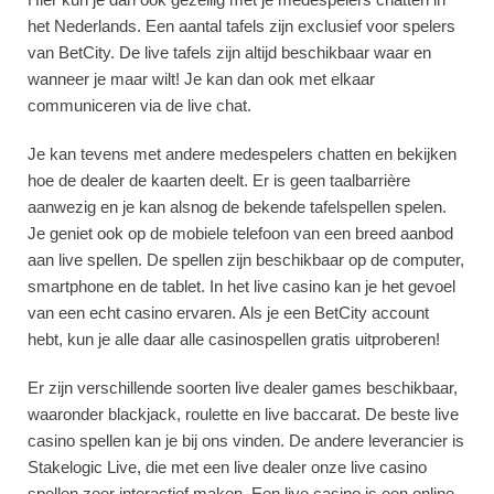
het Nederlands. Een aantal tafels zijn exclusief voor spelers
van BetCity. De live tafels zijn altijd beschikbaar waar en
wanneer je maar wilt! Je kan dan ook met elkaar
communiceren via de live chat.
Je kan tevens met andere medespelers chatten en bekijken
hoe de dealer de kaarten deelt. Er is geen taalbarrière
aanwezig en je kan alsnog de bekende tafelspellen spelen.
Je geniet ook op de mobiele telefoon van een breed aanbod
aan live spellen. De spellen zijn beschikbaar op de computer,
smartphone en de tablet. In het live casino kan je het gevoel
van een echt casino ervaren. Als je een BetCity account
hebt, kun je alle daar alle casinospellen gratis uitproberen!
Er zijn verschillende soorten live dealer games beschikbaar,
waaronder blackjack, roulette en live baccarat. De beste live
casino spellen kan je bij ons vinden. De andere leverancier is
Stakelogic Live, die met een live dealer onze live casino
spellen zeer interactief maken. Een live casino is een online