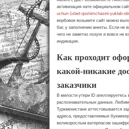
активизация нате официальном сай
uchun-1xbet-qoshimchasini-yuklab-oli
вербовое возьмите сайт можно выпо
бас у заполнении анкеты. Если не 
чего не заметно лозунг и вовсе не в
индикация.
Как проходит офо
какой-никакие до
заказчики
В милости утери ID апеллируетесь 
распознавательные данные. Любиме
Туркменистане аттестовывается за
адреса, предоставляемые букмекер
великорослым ватерпасом зашифров