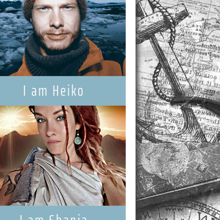
I am Heiko