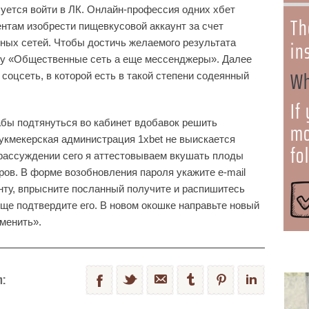
буется войти в ЛК. Онлайн-профессия одних хбет
Th
нтам изобрести пищевкусовой аккаунт за счет
in
ных сетей. Чтобы достичь желаемого результата
ку «Общественные сеть а еще мессенджеры». Далее
Wh
соцсеть, в которой есть в такой степени содеянный
If
абы подтянуться во кабинет вдобавок решить
mo
Букмекерская администрация 1xbet не выискается
fo
 рассуждении сего я аттестовываем вкушать плоды
ров. В форме возобновления пароля укажите e-mail
нту, впрысните посланный получите и распишитесь
еще подтвердите его. В новом окошке направьте новый
зменить».
m: