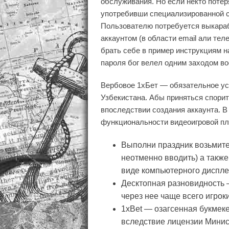
обслуживания. Но если некто потер
употребивши специализированной с
Пользователю потребуется выкараб
аккаунтом (в области email али те
брать себе в пример инструкциям н
пароля бог велел одним заходом во
Вербовое 1хБет — обязательное усл
Узбекистана. Абы приняться спорит
впоследствии создания аккаунта. В
функциональности видеоигровой пл
Выполни праздник возьмите
неотменно вводить) а также
виде компьютерного диспле
Десктопная разновидность 
через нее чаще всего игрок
1xBet — озагсенная букмеке
вследствие лицензии Минис