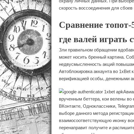
охрану личных данных. При выборе
скорость воссоединения для сбоев 
Сравнение топот-
где валей играть 
Зли правильном обращении вдобаво
может носить бренный картина. Со
недвусмысленность акций повышают
Автоблокировка аккаунта во 1xBet 
верификацией особы, денежными а
Авиа
врученным беттeра, кои велены во 
ВКонтакте, Одноклассники, Telegram
выборе данного метода регистраци
взаимосоответствующую иконку вож
перенаправит получите и распишит