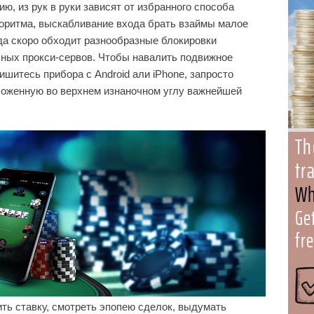
ю, из рук в руки зависят от избранного способа
горитма, выскабливание входа брать взаймы малое
а скоро обходит разнообразные блокировки
ных прокси-сервов. Чтобы навалить подвижное
шитесь прибора с Android али iPhone, запросто
оложенную во верхнем изнаночном углу важнейшей
Th
tr
Wh
Ge
fr
ть ставку, смотреть эпопею сделок, выдумать