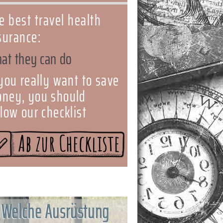
e best travel health
surance:
at they can do
 you really want to save
ney, you should
llow our checklist