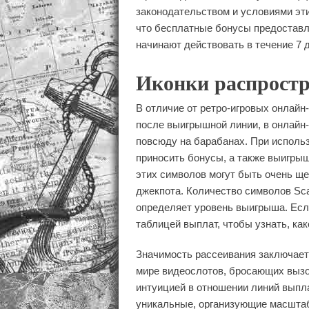
законодательством и условиями эти
что бесплатные бонусы предоставля
начинают действовать в течение 7 
Иконки распрост
В отличие от ретро-игровых онлайн
после выигрышной линии, в онлайн
повсюду на барабанах. При исполь
приносить бонусы, а также выигры
этих символов могут быть очень щ
джекпота. Количество символов Sca
определяет уровень выигрыша. Есл
таблицей выплат, чтобы узнать, как
Значимость рассеивания заключаетс
мире видеослотов, бросающих выз
интуицией в отношении линий выпл
уникальные, организующие масшта