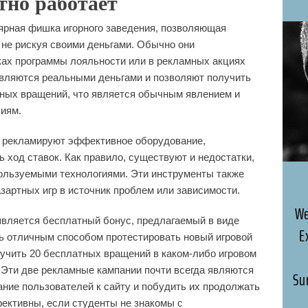
тно работает
рная фишка игорного заведения, позволяющая
, не рискуя своими деньгами. Обычно они
ках программы лояльности или в рекламных акциях
являются реальными деньгами и позволяют получить
тных вращений, что является обычным явлением и
иям.
о рекламируют эффективное оборудование,
 ход ставок. Как правило, существуют и недостатки,
пользуемыми технологиями. Эти инструменты также
зартных игр в источник проблем или зависимости.
We
вляется бесплатный бонус, предлагаемый в виде
E
ть отличным способом протестировать новый игровой
лучить 20 бесплатных вращений в каком-либо игровом
. Эти две рекламные кампании почти всегда являются
Su
ние пользователей к сайту и побудить их продолжать
ективны, если студенты не знакомы с