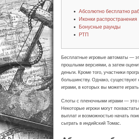
Абсолютно бесплатно раб
Иконки распространения
Бонусные раунды
РТП
Бесплатные игровые автоматы — эт
прошлыми версиями, а затем оцени
деньги. Кроме того, участники про
большинству. Однако, существуют 
играми, в которых вы можете играть
Слоты с пленочными играми — это и
Некоторые игроки могут похвастат
выплат и возможностью начать поис
сыграть в индийский Томас.