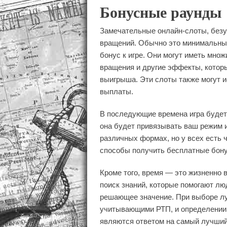
Бонусные раунды
Замечательные онлайн-слоты, без
вращений. Обычно это минимальны
бонус к игре. Они могут иметь мн
вращения и другие эффекты, котор
выигрыша. Эти слоты также могут 
выплаты.
В последующие времена игра будет 
она будет привязывать ваш режим и
различных формах, но у всех есть 
способы получить бесплатные бон
Кроме того, время — это жизненно 
поиск знаний, которые помогают лю
решающее значение. При выборе лу
учитывающими РТП, и определении 
являются ответом на самый лучший