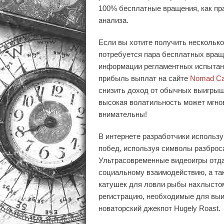
100% бесплатные вращения, как пр
анализа.
Если вы хотите получить нескольк
потребуется пара бесплатных вра
информации регламентных испытани
прибыль выплат на сайте
Nomad Ca
снизить доход от обычных выигрыш
высокая волатильность может мгнов
внимательны!
В интернете разработчики использ
побед, используя символы разброса
Ультрасовременные видеоигры отд
социальному взаимодействию, а так
катушек для ловли рыбы нахлыстом
регистрацию, необходимые для выи
новаторский джекпот Hugely Roast.