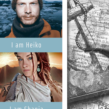
I am Heiko