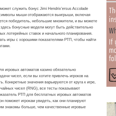
Th
ожет служить бонус Jimi Hendrix'ersus Accolade
на символы мыши отображаются выигрыши, включая
in
яется победитель, небольшие множители, и вы можете
Wh
 здесь бонусные модели могут быть действительно
ых лотерейных ставок и начального планирования.
If
ать игры с хорошими показателями РТП, чтобы найти
тами.
mo
fo
для игровых автоматов казино обязательно
здачи чисел, если вы хотите привлечь игроков на
. Конкретные значения варьируются от круга к игре,
лучайных чисел (RNG), все тесты показывают
Показатель РТП для бесплатных игровых автоматов
он поможет игрокам увидеть, как они планируют
 им знакомы больше, чем качественные игровые