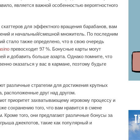
авило, является важной особенностью вероятностного
о скаттеров для эффектного вращения барабанов, вам
щений и начальный/смешной множитель. По последним
й стало также определено, что в свою очередь
sino
превосходит 97 %. Бонусные карты могут
ей и добавить больше азарта. Однако помните, что
енно оказаться у вас в кармане, поэтому будьте
уют различные стратегии для достижения крупных
, расположенные друг над другом.
ают приоритет захватывающему игровому процессу и
же сохранению того, что вам нравится в смене
. Кроме того, они предлагают различные бонусы за
T
грыша джекпотов, такие как популярный и