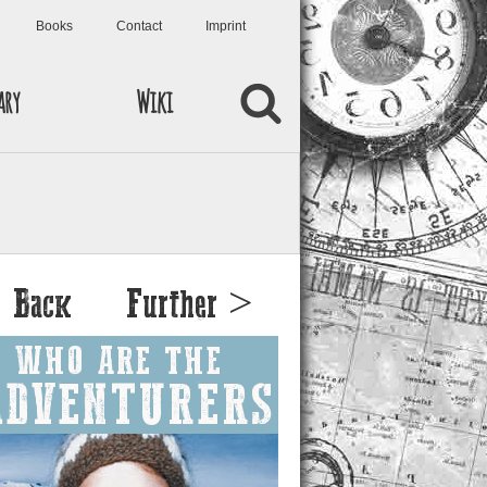
Books
Contact
Imprint
ary
Wiki
 Back
Further >
WHO ARE THE
ADVENTURERS