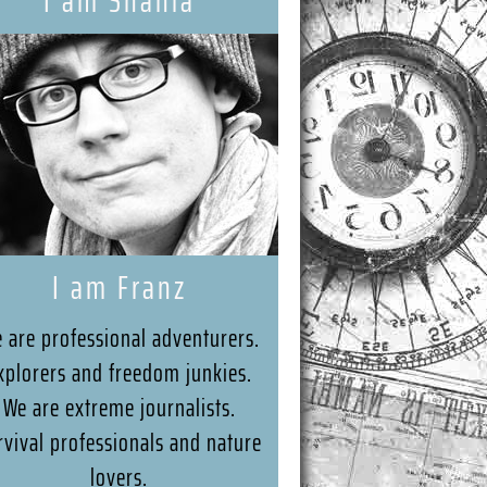
I am Shania
I am Franz
 are professional adventurers.
xplorers and freedom junkies.
We are extreme journalists.
rvival professionals and nature
lovers.