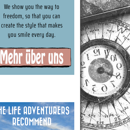
We show you the way to
freedom, so that you can
create the style that makes
you smile every day.
HE LIFE ADVENTURERS
RECOMMEND