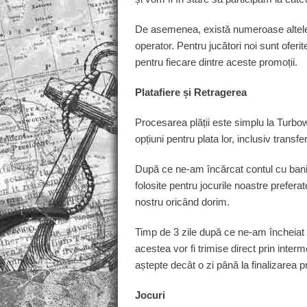
De asemenea, există numeroase altele 
operator. Pentru jucători noi sunt oferit
pentru fiecare dintre aceste promoții.
Platafiere și Retragerea
Procesarea plății este simplu la Turbowi
opțiuni pentru plata lor, inclusiv transf
După ce ne-am încărcat contul cu bani î
folosite pentru jocurile noastre prefe
nostru oricând dorim.
Timp de 3 zile după ce ne-am încheiat 
acestea vor fi trimise direct prin inter
aștepte decât o zi până la finalizarea p
Jocuri