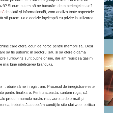
ază? Și cum putem să ne bucurăm de experiențele sale?
ro/
detaliată și informațională, vom analiza toate aspectele
ât să putem lua o decizie înțeleaptă cu privire la utilizarea
nline care oferă jocuri de noroc pentru membrii săi. Deși
re să fie puternic în sectorul său și să ofere o gamă
espre Turbowinz sunt puține online, dar am reușit să găsim
e mai bine înțelegerea brandului.
, trebuie să ne inregistram. Procesul de înregistrare este
te pentru finalizare. Pentru aceasta, suntem rugați să
le precum numele nostru real, adresa de e-mail și
enea, trebuie să acceptăm condițiile site-ului web, politica