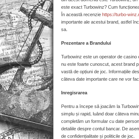
este exact Turbowinz? Cum funcțione
În această recenzie
https://turbo-winz.
importante ale acestui brand, astfel înc
sa.
Prezentare a Brandului
Turbowinz este un operator de casino o
nu este foarte cunoscut, acest brand pa
vastă de opțiuni de joc. Informațiile d
câteva date importante care ne vor fac
Inregisrarea
Pentru a începe să joacăm la Turbowinz
simplu și rapid, luând doar câteva minu
completăm un formular cu date persona
detaliile despre contul bancar. De asem
de confidențialitate și politicile de joc.