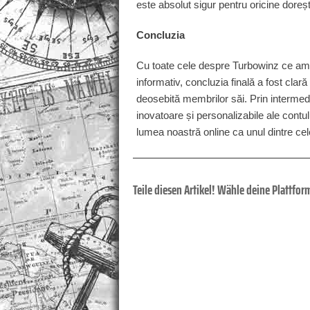
este absolut sigur pentru oricine doreș
Concluzia
Cu toate cele despre Turbowinz ce am în
informativ, concluzia finală a fost clar
deosebită membrilor săi. Prin intermediu
inovatoare și personalizabile ale contul
lumea noastră online ca unul dintre ce
Teile diesen Artikel! Wähle deine Plattfor