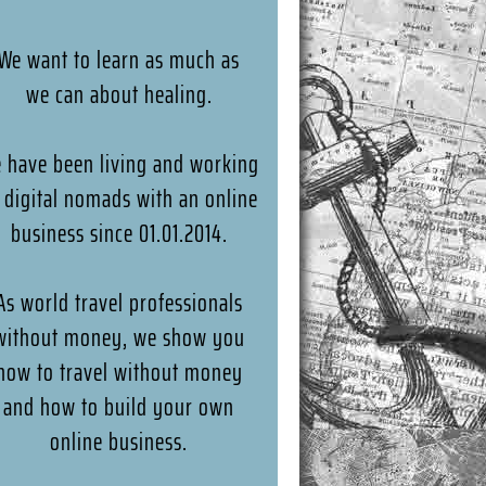
We want to learn as much as
we can about healing.
 have been living and working
 digital nomads with an online
business since 01.01.2014.
As world travel professionals
without money, we show you
how to travel without money
and how to build your own
online business.