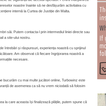
intereselor noastre înainte să ne desfășurăm activitatea cu
Th
cențiere internă la Curtea de Justiție din Malta.
in
Wh
bri săi. Putem contacta-l prin intermediul liniei directe sau
If
l a site-ului nostru.
mo
de întrebări și răspunsuri, experiența noastră cu sprijinul
fo
făcătoare. Am observat că fiecare îngrijorarea noastră a
formațiile necesare.
ne bucurăm cu mai multe jucători online, Turbowinz este
guranță de asemenea ca să nu vrem niciodată să folosim
atea la care aceasta își finalizează plățile, putem spune că