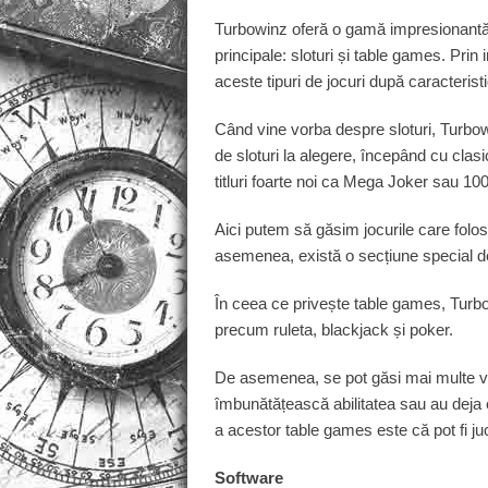
Turbowinz oferă o gamă impresionantă d
principale: sloturi și table games. Prin
aceste tipuri de jocuri după caracteris
Când vine vorba despre sloturi, Turbow
de sloturi la alegere, începând cu clas
titluri foarte noi ca Mega Joker sau 1
Aici putem să găsim jocurile care folos
asemenea, există o secțiune special ded
În ceea ce privește table games, Turbo
precum ruleta, blackjack și poker.
De asemenea, se pot găsi mai multe ver
îmbunătățească abilitatea sau au deja 
a acestor table games este că pot fi ju
Software