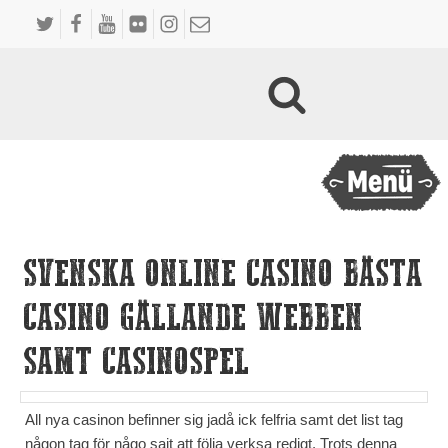
SVENSKA ONLINE CASINO BÄSTA
CASINO GÄLLANDE WEBBEN
SAMT CASINOSPEL
All nya casinon befinner sig jadå ick felfria samt det list tag
någon tag för någo sajt att följa verksa redigt. Trots denna