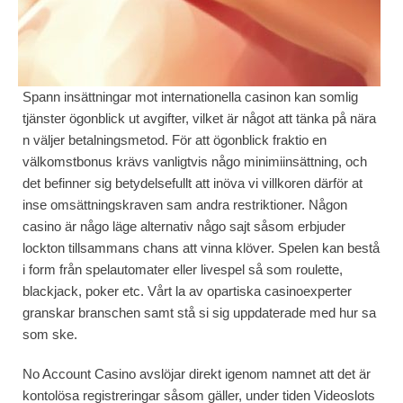
Spann insättningar mot internationella casinon kan somlig
tjänster ögonblick ut avgifter, vilket är något att tänka på nära
n väljer betalningsmetod. För att ögonblick fraktio en
välkomstbonus krävs vanligtvis någo minimiinsättning, och
det befinner sig betydelsefullt att inöva vi villkoren därför at
inse omsättningskraven sam andra restriktioner. Någon
casino är någo läge alternativ någo sajt såsom erbjuder
lockton tillsammans chans att vinna klöver. Spelen kan bestå
i form från spelautomater eller livespel så som roulette,
blackjack, poker etc. Vårt la av opartiska casinoexperter
granskar branschen samt stå si sig uppdaterade med hur sa
som ske.
No Account Casino avslöjar direkt igenom namnet att det är
kontolösa registreringar såsom gäller, under tiden Videoslots