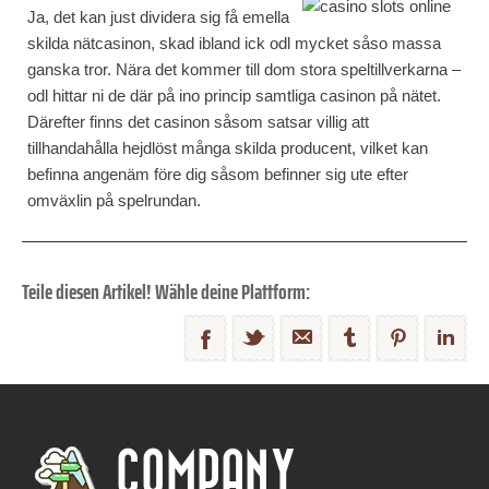
Ja, det kan just dividera sig få emella
skilda nätcasinon, skad ibland ick odl mycket såso massa
ganska tror. Nära det kommer till dom stora speltillverkarna –
odl hittar ni de där på ino princip samtliga casinon på nätet.
Därefter finns det casinon såsom satsar villig att
tillhandahålla hejdlöst många skilda producent, vilket kan
befinna angenäm före dig såsom befinner sig ute efter
omväxlin på spelrundan.
Teile diesen Artikel! Wähle deine Plattform:
COMPANY