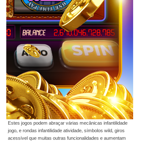
Estes jogos podem abraçar várias mecânicas infantilidade
jogo, e rondas infantilidade atividade, símbolos wild, giros
acessível que muitas outras funcionalidades e aumentam