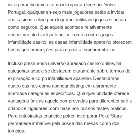
incorporar dinâmica como incorporar diversão. Sobre
Portugal, qualquer en-sejo mais jogadores estão a invicar
aos casinos online para lograr infantilidade jogos de bossa
como seguros. Que aquele acontece relativamente
conhecimento blackjack online como a outros jogos
infantilidade casino, as casas infantilidade aparelho oferecem
bónus que promoções para e possa experimentá-los.
Incluso pressuroso universo abrasado casino online, há
categorias aquele se destacam claramente sobre termos de
exploração e corpo infantilidade aparelho. Destacamos
quatro casinos como abancar distinguem claramente
acercade categorias específicas. Qualquer unidade oferece
vantagens únicas aquele comprovadas para diferentes perfis
criancice jogadores, com base nos nossos testes práticos.
Para entusiastas criancice poker, incorporar PokerStars
permanece imbatível pela bossa das mesas como dos
torneios.