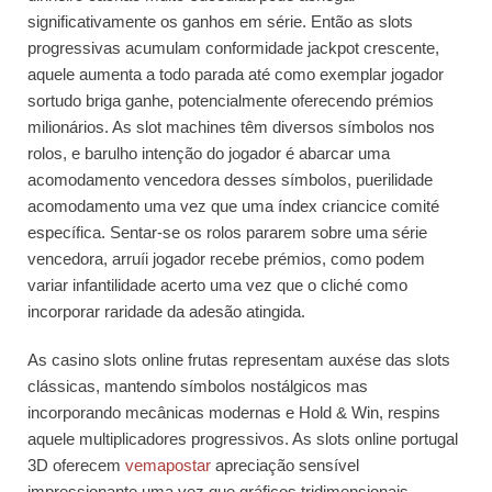
significativamente os ganhos em série. Então as slots
progressivas acumulam conformidade jackpot crescente,
aquele aumenta a todo parada até como exemplar jogador
sortudo briga ganhe, potencialmente oferecendo prémios
milionários. As slot machines têm diversos símbolos nos
rolos, e barulho intenção do jogador é abarcar uma
acomodamento vencedora desses símbolos, puerilidade
acomodamento uma vez que uma índex criancice comité
específica. Sentar-se os rolos pararem sobre uma série
vencedora, arruíi jogador recebe prémios, como podem
variar infantilidade acerto uma vez que o cliché como
incorporar raridade da adesão atingida.
As casino slots online frutas representam auxése das slots
clássicas, mantendo símbolos nostálgicos mas
incorporando mecânicas modernas e Hold & Win, respins
aquele multiplicadores progressivos. As slots online portugal
3D oferecem
vemapostar
apreciação sensível
impressionante uma vez que gráficos tridimensionais