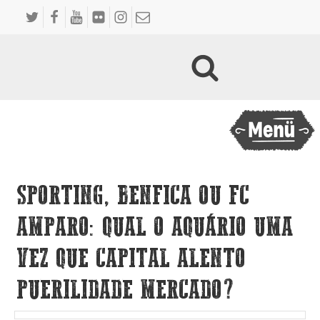
SPORTING, BENFICA OU FC
AMPARO: QUAL O AQUÁRIO UMA
VEZ QUE CAPITAL ALENTO
PUERILIDADE MERCADO?