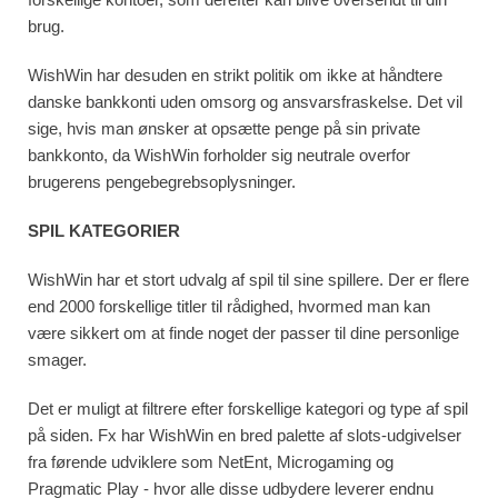
brug.
WishWin har desuden en strikt politik om ikke at håndtere
danske bankkonti uden omsorg og ansvarsfraskelse. Det vil
sige, hvis man ønsker at opsætte penge på sin private
bankkonto, da WishWin forholder sig neutrale overfor
brugerens pengebegrebsoplysninger.
SPIL KATEGORIER
WishWin har et stort udvalg af spil til sine spillere. Der er flere
end 2000 forskellige titler til rådighed, hvormed man kan
være sikkert om at finde noget der passer til dine personlige
smager.
Det er muligt at filtrere efter forskellige kategori og type af spil
på siden. Fx har WishWin en bred palette af slots-udgivelser
fra førende udviklere som NetEnt, Microgaming og
Pragmatic Play - hvor alle disse udbydere leverer endnu