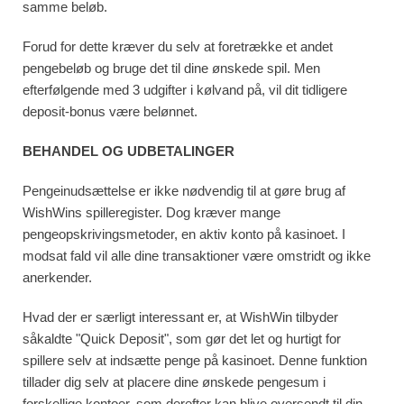
samme beløb.
Forud for dette kræver du selv at foretrække et andet
pengebeløb og bruge det til dine ønskede spil. Men
efterfølgende med 3 udgifter i kølvand på, vil dit tidligere
deposit-bonus være belønnet.
BEHANDEL OG UDBETALINGER
Pengeinudsættelse er ikke nødvendig til at gøre brug af
WishWins spilleregister. Dog kræver mange
pengeopskrivingsmetoder, en aktiv konto på kasinoet. I
modsat fald vil alle dine transaktioner være omstridt og ikke
anerkender.
Hvad der er særligt interessant er, at WishWin tilbyder
såkaldte "Quick Deposit", som gør det let og hurtigt for
spillere selv at indsætte penge på kasinoet. Denne funktion
tillader dig selv at placere dine ønskede pengesum i
forskellige kontoer, som derefter kan blive oversendt til din