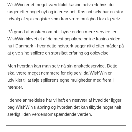
WishWin er et meget værdifuldt kasino netværk hvis du
søger efter noget nyt og interessant. Kasinot selv har en stor
udvalg af spilleregister som kan være mulighed for dig selv.
På grund af ønsken om at tilbyde endnu mere service, er
WishWin blevet et af de mest populære online kasino siden
nu i Danmark - hvor dette netværk søger altid efter måder på
at give sine spillere en storslået erfaring og oplevelse.
Men hvordan kan man selv nå sin ønskedeservice. Dette
skal være meget nemmere for dig selv, da WishWin er
udviklet til at føje spillerens egne muligheder med frem i
hænder.
I denne anmeldelse har vi haft en nærvær af hvad der ligger
bag WishWin's åbning og hvordan det kan tilbyde noget helt
særligt i den verdensomspændende verden.