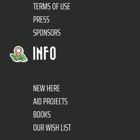
TERMS OF USE
PRESS
SPONSORS
INFO
NEW HERE
AID PROJECTS
BOOKS
OUR WISH LIST