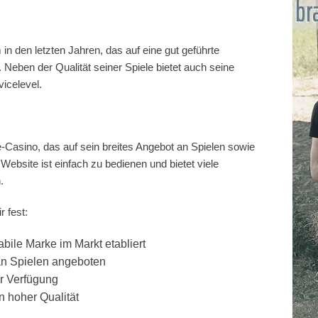
in den letzten Jahren, das auf eine gut geführte
 Neben der Qualität seiner Spiele bietet auch seine
icelevel.
e-Casino, das auf sein breites Angebot an Spielen sowie
 Website ist einfach zu bedienen und bietet viele
.
r fest:
abile Marke im Markt etabliert
an Spielen angeboten
r Verfügung
n hoher Qualität