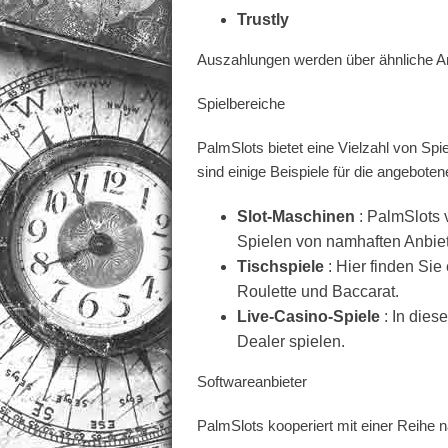
Trustly
Auszahlungen werden über ähnliche Anbi
Spielbereiche
PalmSlots bietet eine Vielzahl von Spie
sind einige Beispiele für die angeboten
Slot-Maschinen
: PalmSlots 
Spielen von namhaften Anbiet
Tischspiele
: Hier finden Sie
Roulette und Baccarat.
Live-Casino-Spiele
: In die
Dealer spielen.
Softwareanbieter
PalmSlots kooperiert mit einer Reihe 