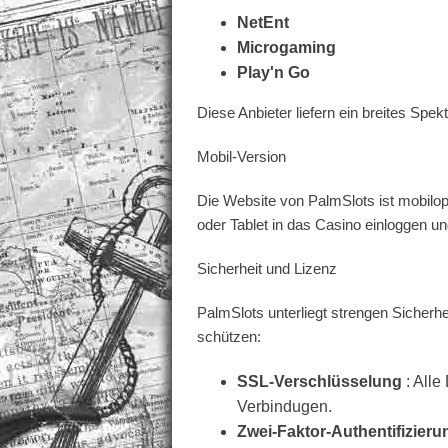
NetEnt
Microgaming
Play'n Go
Diese Anbieter liefern ein breites Spe
Mobil-Version
Die Website von PalmSlots ist mobilop
oder Tablet in das Casino einloggen un
Sicherheit und Lizenz
PalmSlots unterliegt strengen Sicherhe
schützen:
SSL-Verschlüsselung
: All
Verbindugen.
Zwei-Faktor-Authentifizier