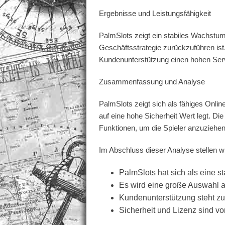
Ergebnisse und Leistungsfähigkeit
PalmSlots zeigt ein stabiles Wachstum 
Geschäftsstrategie zurückzuführen ist.
Kundenunterstützung einen hohen Serv
Zusammenfassung und Analyse
PalmSlots zeigt sich als fähiges Onlin
auf eine hohe Sicherheit Wert legt. Die
Funktionen, um die Spieler anzuziehen
Im Abschluss dieser Analyse stellen wi
PalmSlots hat sich als eine st
Es wird eine große Auswahl 
Kundenunterstützung steht zu
Sicherheit und Lizenz sind vo