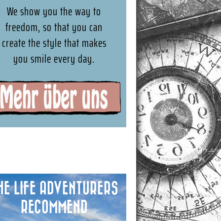
We show you the way to
freedom, so that you can
create the style that makes
you smile every day.
HE LIFE ADVENTURERS
RECOMMEND