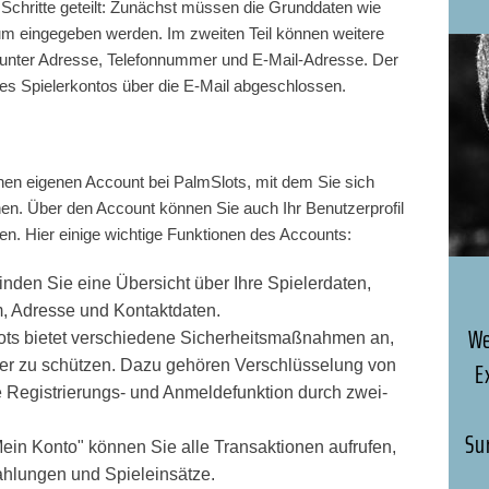
 Schritte geteilt: Zunächst müssen die Grunddaten wie
 eingegeben werden. Im zweiten Teil können weitere
runter Adresse, Telefonnummer und E-Mail-Adresse. Der
es Spielerkontos über die E-Mail abgeschlossen.
inen eigenen Account bei PalmSlots, mit dem Sie sich
nnen. Über den Account können Sie auch Ihr Benutzerprofil
en. Hier einige wichtige Funktionen des Accounts:
 finden Sie eine Übersicht über Ihre Spielerdaten,
, Adresse und Kontaktdaten.
We
ots bietet verschiedene Sicherheitsmaßnahmen an,
E
ler zu schützen. Dazu gehören Verschlüsselung von
 Registrierungs- und Anmeldefunktion durch zwei-
Su
Mein Konto" können Sie alle Transaktionen aufrufen,
ahlungen und Spieleinsätze.