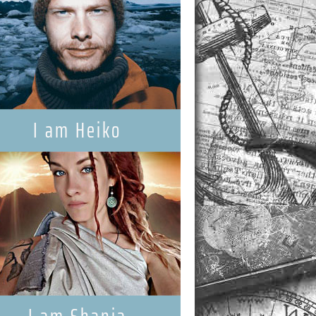
I am Heiko