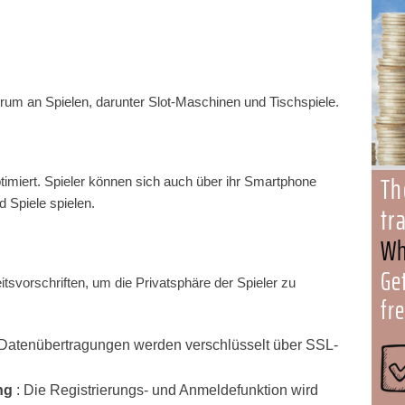
ktrum an Spielen, darunter Slot-Maschinen und Tischspiele.
Th
timiert. Spieler können sich auch über ihr Smartphone
d Spiele spielen.
tr
Wh
Ge
itsvorschriften, um die Privatsphäre der Spieler zu
fr
e Datenübertragungen werden verschlüsselt über SSL-
ung
: Die Registrierungs- und Anmeldefunktion wird