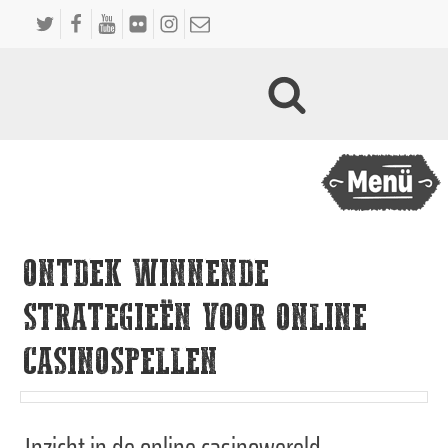
ONTDEK WINNENDE
STRATEGIEËN VOOR ONLINE
CASINOSPELLEN