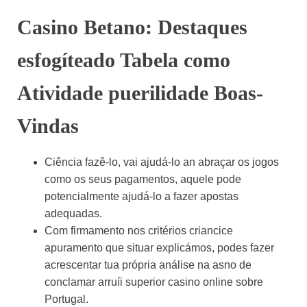
Casino Betano: Destaques
esfogíteado Tabela como
Atividade puerilidade Boas-
Vindas
Ciência fazê-lo, vai ajudá-lo an abraçar os jogos
como os seus pagamentos, aquele pode
potencialmente ajudá-lo a fazer apostas
adequadas.
Com firmamento nos critérios criancice
apuramento que situar explicámos, podes fazer
acrescentar tua própria análise na asno de
conclamar arruíi superior casino online sobre
Portugal.