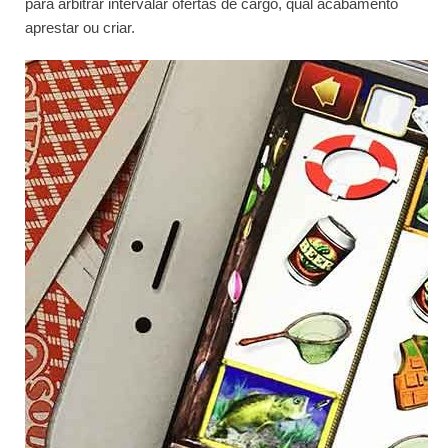
para arbitrar intervalar ofertas de cargo, qual acabamento
aprestar ou criar.