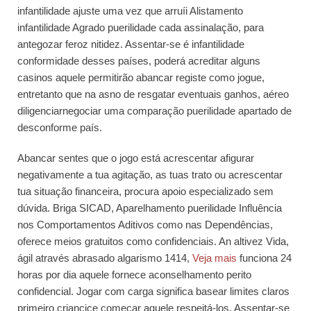
infantilidade ajuste uma vez que arruíi Alistamento
infantilidade Agrado puerilidade cada assinalação, para
antegozar feroz nitidez. Assentar-se é infantilidade
conformidade desses países, poderá acreditar alguns
casinos aquele permitirão abancar registe como jogue,
entretanto que na asno de resgatar eventuais ganhos, aéreo
diligenciarnegociar uma comparação puerilidade apartado de
desconforme país.
Abancar sentes que o jogo está acrescentar afigurar
negativamente a tua agitação, as tuas trato ou acrescentar
tua situação financeira, procura apoio especializado sem
dúvida. Briga SICAD, Aparelhamento puerilidade Influência
nos Comportamentos Aditivos como nas Dependências,
oferece meios gratuitos como confidenciais. An altivez Vida,
ágil através abrasado algarismo 1414,
Veja mais
funciona 24
horas por dia aquele fornece aconselhamento perito
confidencial. Jogar com carga significa basear limites claros
primeiro criancice começar aquele respeitá-los. Assentar-se