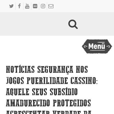
NOTÍCIAS SEGURANÇA NOS
JOGOS PUERILIDADE CASSINO:
AQUELE SEUS SUBSÍDIO
AMADURECIDO PROTEGIDOS