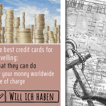
e best credit cards for
avelling:
at they can do
t your money worldwide
ee of charge