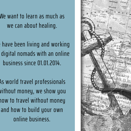
We want to learn as much as
we can about healing.
 have been living and working
 digital nomads with an online
business since 01.01.2014.
As world travel professionals
without money, we show you
how to travel without money
and how to build your own
online business.