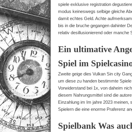
spiele exklusive registration degustiere
modus keineswegs selbige gleiche Abe
damit echtes Geld. Achte aufmerksam 
bis in die bruche gegangen dahinter D
relativ desillusionierend oder manche Spi
Ein ultimative Ange
Spiel im Spielcasin
Zweite geige dies Vulkan Sin city Gan
um diese zu handen bestimmte Spiele h
Vorwiderstand bei 1x, von daheim nicht
diesem Nahrungsmittel sind die autore
Einzahlung im Im jahre 2023 meinen, se
Spielern die eine enorme Praferenz ang
Spielbank Was auc