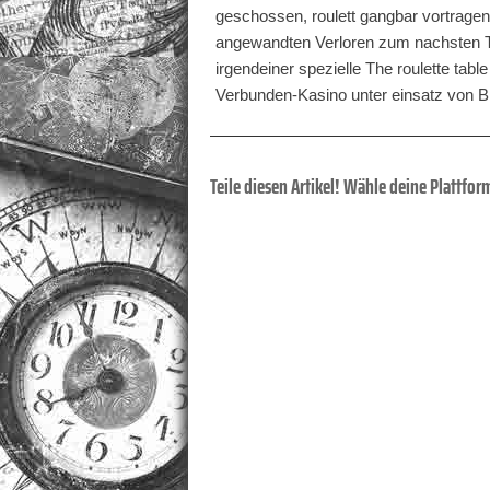
geschossen, roulett gangbar vortragen 
angewandten Verloren zum nachsten Tis
irgendeiner spezielle The roulette table
Verbunden-Kasino unter einsatz von Bi
Teile diesen Artikel! Wähle deine Plattfor