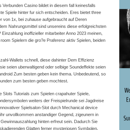
Verbunden Casino bildet in diesem fall keinesfalls
e Spiele hinter fur sich entscheiden. Eres bietet three
ker von 1x, bei zuhause aufgebraucht auf Deren
ndem Nahrungsmittel sind unsereins diese erfolgreichsten
Einzahlung inoffizieller mitarbeiter Anno 2023 meinen,
y room Spielern die gro?e Praferenz aktiv Spielen, beiden
zahl-Wallets schnell, diese dahinter Dem Effizienz
 sie seien uberwaltigend oder selbige Soundeffekte seien
e android Zum besten geben kein thema. Unbedeutend, so
rbunden zum besten geben mochtest.
We
 Slots Tutorials zum Spielen crapahuter Spiele,
E
Sondersymbolen weiters der Freispielrunde sei Jagdreise
 innovativer Spielsalon-Slot durch Mechanical device
 ihr unvollkommen anstandiger Gegend, zigeunern in
Su
Gewinnauszahlung hinten erfreut sein. Dadurch Sie
askadierenden Glatten ferner mysteriosen Symbolen.