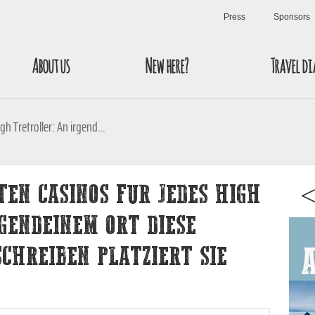
Press
Sponsors
About us
New here?
Travel di
Nachfolgende besten Casinos fur jedes High Tretroller: An irgendeinem ort diese erfolgreichsten Schreiben platziert sie sind
EN CASINOS FUR JEDES HIGH
<
GENDEINEM ORT DIESE
CHREIBEN PLATZIERT SIE