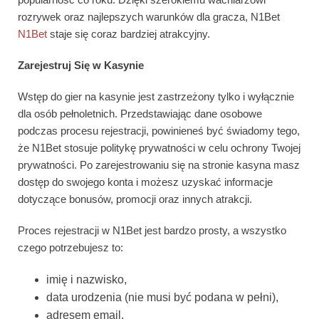
rozrywek oraz najlepszych warunków dla gracza, N1Bet
N1Bet
staje się coraz bardziej atrakcyjny.
Zarejestruj Się w Kasynie
Wstęp do gier na kasynie jest zastrzeżony tylko i wyłącznie
dla osób pełnoletnich. Przedstawiając dane osobowe
podczas procesu rejestracji, powinieneś być świadomy tego,
że N1Bet stosuje politykę prywatności w celu ochrony Twojej
prywatności. Po zarejestrowaniu się na stronie kasyna masz
dostęp do swojego konta i możesz uzyskać informacje
dotyczące bonusów, promocji oraz innych atrakcji.
Proces rejestracji w N1Bet jest bardzo prosty, a wszystko
czego potrzebujesz to:
imię i nazwisko,
data urodzenia (nie musi być podana w pełni),
adresem email,