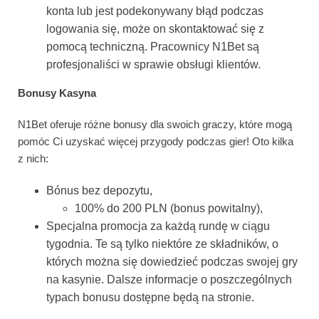
konta lub jest podekonywany błąd podczas
logowania się, może on skontaktować się z
pomocą techniczną. Pracownicy N1Bet są
profesjonaliści w sprawie obsługi klientów.
Bonusy Kasyna
N1Bet oferuje różne bonusy dla swoich graczy, które mogą
pomóc Ci uzyskać więcej przygody podczas gier! Oto kilka
z nich:
Bónus bez depozytu,
100% do 200 PLN (bonus powitalny),
Specjalna promocja za każdą rundę w ciągu
tygodnia. Te są tylko niektóre ze składników, o
których można się dowiedzieć podczas swojej gry
na kasynie. Dalsze informacje o poszczególnych
typach bonusu dostępne będą na stronie.