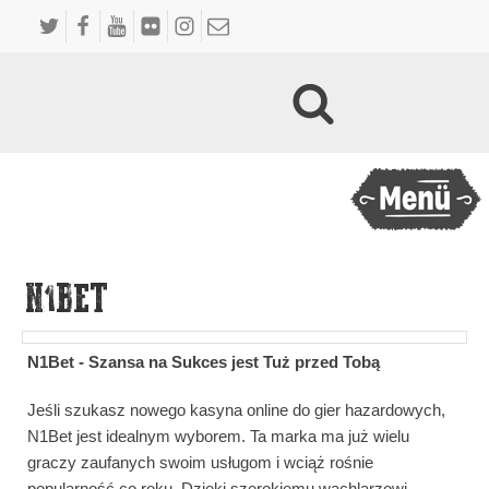
N1BET
N1Bet - Szansa na Sukces jest Tuż przed Tobą
Jeśli szukasz nowego kasyna online do gier hazardowych,
N1Bet jest idealnym wyborem. Ta marka ma już wielu
graczy zaufanych swoim usługom i wciąż rośnie
popularność co roku. Dzięki szerokiemu wachlarzowi