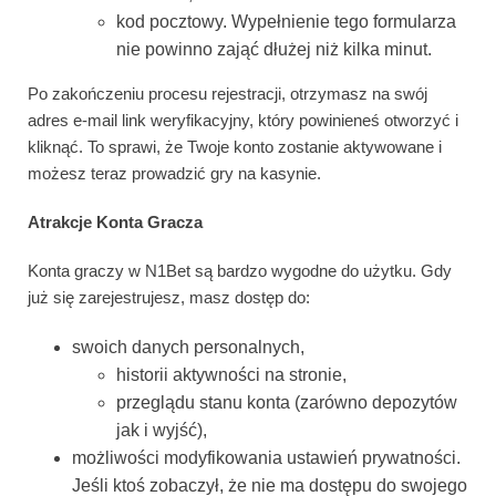
kod pocztowy. Wypełnienie tego formularza
nie powinno zająć dłużej niż kilka minut.
Po zakończeniu procesu rejestracji, otrzymasz na swój
adres e-mail link weryfikacyjny, który powinieneś otworzyć i
kliknąć. To sprawi, że Twoje konto zostanie aktywowane i
możesz teraz prowadzić gry na kasynie.
Atrakcje Konta Gracza
Konta graczy w N1Bet są bardzo wygodne do użytku. Gdy
już się zarejestrujesz, masz dostęp do:
swoich danych personalnych,
historii aktywności na stronie,
przeglądu stanu konta (zarówno depozytów
jak i wyjść),
możliwości modyfikowania ustawień prywatności.
Jeśli ktoś zobaczył, że nie ma dostępu do swojego