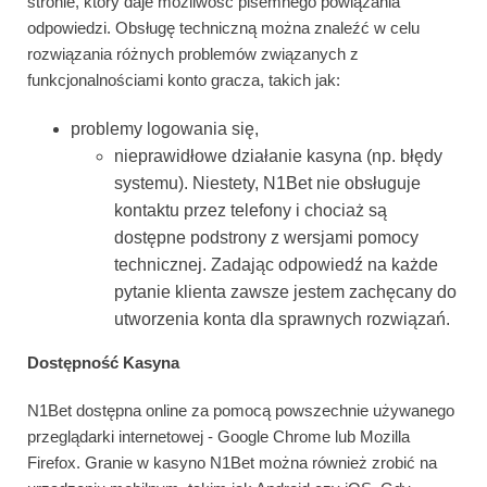
stronie, który daje możliwość pisemnego powiązania
odpowiedzi. Obsługę techniczną można znaleźć w celu
rozwiązania różnych problemów związanych z
funkcjonalnościami konto gracza, takich jak:
problemy logowania się,
nieprawidłowe działanie kasyna (np. błędy
systemu). Niestety, N1Bet nie obsługuje
kontaktu przez telefony i chociaż są
dostępne podstrony z wersjami pomocy
technicznej. Zadając odpowiedź na każde
pytanie klienta zawsze jestem zachęcany do
utworzenia konta dla sprawnych rozwiązań.
Dostępność Kasyna
N1Bet dostępna online za pomocą powszechnie używanego
przeglądarki internetowej - Google Chrome lub Mozilla
Firefox. Granie w kasyno N1Bet można również zrobić na