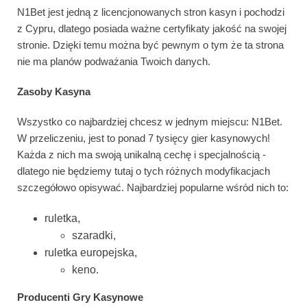
N1Bet jest jedną z licencjonowanych stron kasyn i pochodzi
z Cypru, dlatego posiada ważne certyfikaty jakość na swojej
stronie. Dzięki temu można być pewnym o tym że ta strona
nie ma planów podważania Twoich danych.
Zasoby Kasyna
Wszystko co najbardziej chcesz w jednym miejscu: N1Bet.
W przeliczeniu, jest to ponad 7 tysięcy gier kasynowych!
Każda z nich ma swoją unikalną cechę i specjalnością -
dlatego nie będziemy tutaj o tych różnych modyfikacjach
szczegółowo opisywać. Najbardziej popularne wśród nich to:
ruletka,
szaradki,
ruletka europejska,
keno.
Producenti Gry Kasynowe