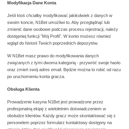
Modyfikacja Dane Konta
Jeśli ktoś chciałby modyfikować jakikolwiek z danych w
swoim koncie, N1Bet umożliwi to. Aby przeglądnąć lub
zmienić dane osobowe podczas procesu rejestracji, należy
dostępniej funkcji "Mój Profil". W konto możesz również
wgląd do historii Twoich poprzednich depozytów.
W N1Bet masz prawo do modyfikowania danych
związanych z tymi dwoma kategorią - przywróć swoje hasło
oraz zmień swój adres email. Będzie można to robić od razu
po uruchomieniu konta gracza.
Obsługa Klienta
Prowadzenie kasyna N1Bet jest prowadzone przez
profesjonalną ekipę z wieloletnim doświadczeniem w
obsłudze klientów. Każdy gracz może skontaktować się z
personelem poprzez formularz kontaktowy dostępny na