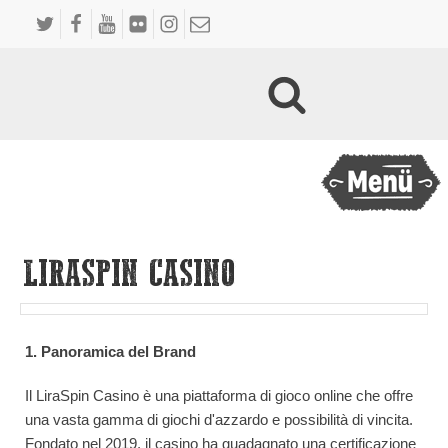
LIRASPIN CASINO
1. Panoramica del Brand
Il LiraSpin Casino è una piattaforma di gioco online che offre
una vasta gamma di giochi d'azzardo e possibilità di vincita.
Fondato nel 2019, il casino ha guadagnato una certificazione