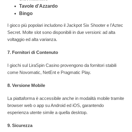
Tavole d'Azzardo
Bingo
I gioco più popolari includono il Jackpot Six Shooter e l'Aztec
Secret. Molte slot sono disponibili in due versioni: ad alta
voltaggio ed alta varianza.
7. Fornitori di Contenuto
I giochi sul LiraSpin Casino provengono da fornitori stabili
come Novomatic, NetEnt e Pragmatic Play.
8. Versione Mobile
La piattaforma è accessibile anche in modalità mobile tramite
browser web o app su Android ed iOS, garantendo
esperienza utente simile a quella desktop.
9. Sicurezza