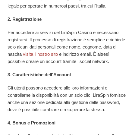
legale per operare in numerosi paesi, tra cui l'Italia.
2. Registrazione
Per accedere ai servizi del LiraSpin Casino è necessario
registrarsi. Il processo di registrazione è semplice e richiede
solo alcuni dati personali come nome, cognome, data di
nascita
visita il nostro sito
e indirizzo email. È altresì
possibile creare un account tramite i social network.
3. Caratteristiche dell'Account
Gli utenti possono accedere alle loro informazioni e
controllarne la disponibilità con un solo clic. LiraSpin fornisce
anche una sezione dedicata alla gestione delle password,
dove è possibile cambiare o recuperare la stessa.
4. Bonus e Promozioni