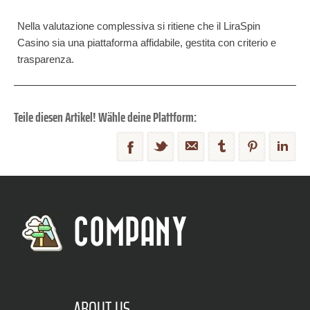
Nella valutazione complessiva si ritiene che il LiraSpin
Casino sia una piattaforma affidabile, gestita con criterio e
trasparenza.
Teile diesen Artikel! Wähle deine Plattform:
COMPANY
ABOUT US