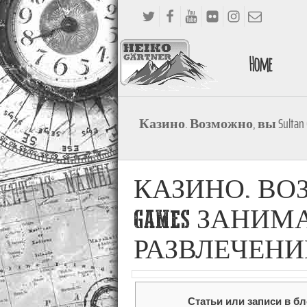
Home
КАЗИНО. ВОЗ
GAMES ЗАНИ
РАЗВЛЕЧЕНИ
Статьи или записи в бл