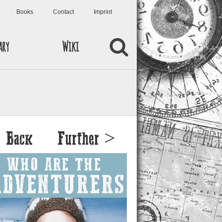
Books
Contact
Imprint
ary
Wiki
 Back
Further >
WHO ARE THE
ADVENTURERS