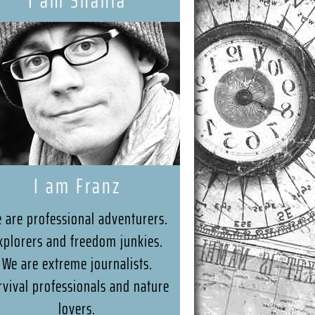
I am Shania
I am Franz
 are professional adventurers.
xplorers and freedom junkies.
We are extreme journalists.
rvival professionals and nature
lovers.