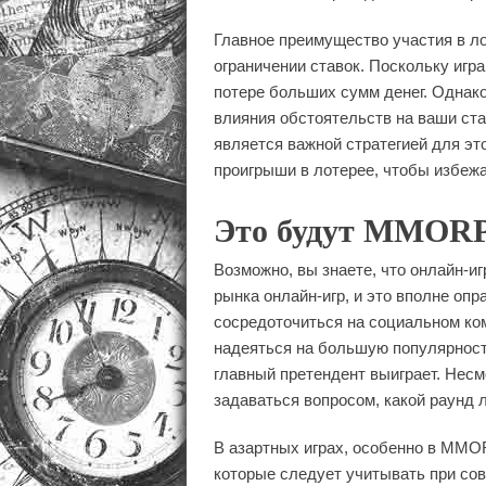
Главное преимущество участия в лот
ограничении ставок. Поскольку игра
потере больших сумм денег. Однако
влияния обстоятельств на ваши ста
является важной стратегией для это
проигрыши в лотерее, чтобы избеж
Это будут MMOR
Возможно, вы знаете, что онлайн-и
рынка онлайн-игр, и это вполне оп
сосредоточиться на социальном ком
надеяться на большую популярность
главный претендент выиграет. Нес
задаваться вопросом, какой раунд 
В азартных играх, особенно в MMO
которые следует учитывать при со