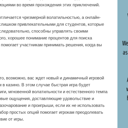
оциями во время прохождения этих приключений.
тличается чрезмерной волатильностью, а онлайн-
 слишком привлекательными для студентов, которые
 следовательно, способны управлять своими
ого, хорошее понимание процентов для поиска
We
помогает участникам принимать решения, когда вы
as
то, возможно, вас ждет новый и динамичный игровой
 в казино. В этом случае быстрая игра будет
иги, мгновенной волатильности и естественного темпа
новые ощущения, доставляющие удовольствие и
разочарование и проигрыши, если их не использовать
бор простых опций помогает игрокам преодолевать
вие от игры.