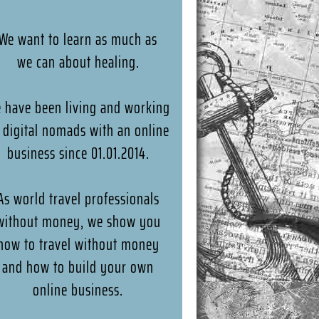
We want to learn as much as
we can about healing.
 have been living and working
 digital nomads with an online
business since 01.01.2014.
As world travel professionals
without money, we show you
how to travel without money
and how to build your own
online business.