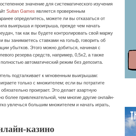
остепенное значение для систематического изучения
айт
Sultan Games
является проверенным
аранее определитесь, можете ли вы отказаться от
вила выигрыша и проигрыша, прежде чем начать
неудач, так как вы будете контролировать свой маржу
ли вы занимаетесь ставками на гольф, говорить об
ции убытков. Этого можно добиться, начиная с
евого резерва средств, например, 0,5x2, а также
 полностью автоматический режим без депозита.
тель подталкивает к мгновенным выигрышам:
ыиграете только с множителем; если вы потратите
обязательно проиграет. Это делает азартную
о более привлекательной, чем многие другие онлайн-
легко увлечься большим множителем и начать играть,
T
онлайн-казино