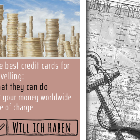
e best credit cards for
avelling:
at they can do
t your money worldwide
ee of charge