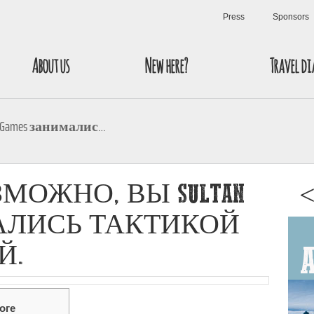
Press
Sponsors
About us
New here?
Travel di
Казино. Возможно, вы Sultan Games занимались тактикой развлечений.
МОЖНО, ВЫ SULTAN
<
МАЛИСЬ ТАКТИКОЙ
Й.
оге