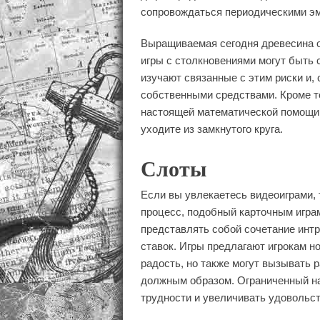
сопровождаться периодическими эм
Выращиваемая сегодня древесина о
игры с столкновениями могут быть
изучают связанные с этим риски и,
собственными средствами. Кроме т
настоящей математической помощи 
уходите из замкнутого круга.
Слоты
Если вы увлекаетесь видеоиграми, 
процесс, подобный карточным играм
представлять собой сочетание интр
ставок. Игры предлагают игрокам 
радость, но также могут вызывать 
должным образом. Ограниченный на
трудности и увеличивать удовольст