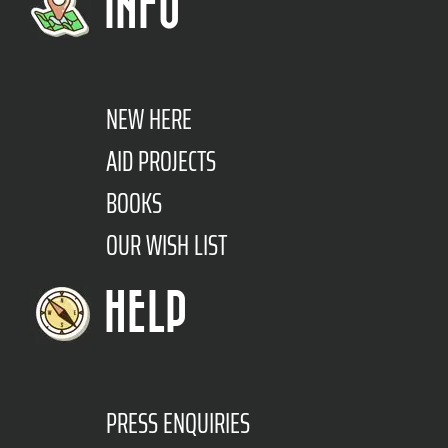
INFO
NEW HERE
AID PROJECTS
BOOKS
OUR WISH LIST
HELP
PRESS ENQUIRIES