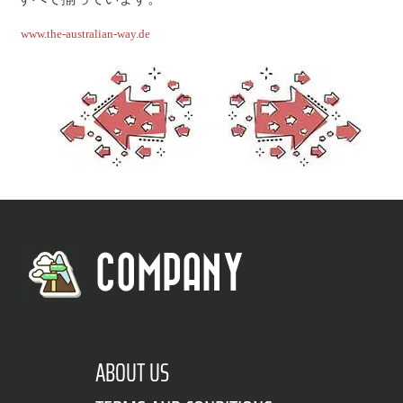
www.the-australian-way.de
COMPANY
ABOUT US