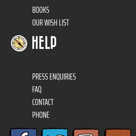
BOOKS
OUR WISH LIST
HELP
PRESS ENQUIRIES
FAQ
CONTACT
PHONE