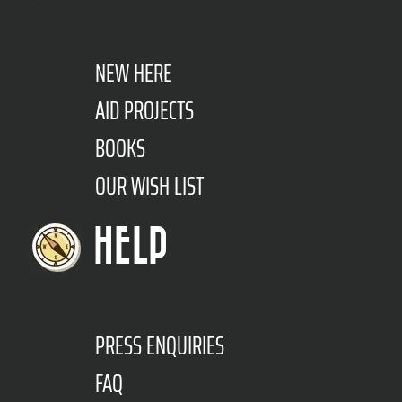
NEW HERE
AID PROJECTS
BOOKS
OUR WISH LIST
HELP
PRESS ENQUIRIES
FAQ