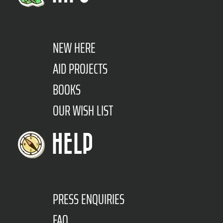
NEW HERE
AID PROJECTS
BOOKS
OUR WISH LIST
HELP
PRESS ENQUIRIES
FAQ