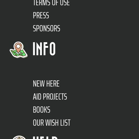
TERMS OF USE
PRESS
SPONSORS
INFO
NEW HERE
AID PROJECTS
BOOKS
OUR WISH LIST