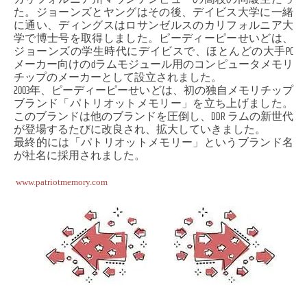
た。ジョーンズとヤングはその後、デイビス大学に一緒
に通い、ディングスはロサンゼルスのカリフォルニア大
学で博士号を取得しました。ピーディーピーせいどは、
ジョーンズの学生時代にデイビスで、ほとんどの大手PC
メーカー向けのdラムモジュール用のコンピュータメモリ
チップのメーカーとして設立されました。
2003年、ピーディーピーせいどは、初の独自メモリチップ
ブランド「パトリオットメモリー」を立ち上げました。
このブランドは他のブランドを圧倒し、DDR ラムの新世代
が登場するたびに改良され、拡大していきました。
最終的には「パトリオットメモリー」というブランド名
が社名に採用されました。
www.patriotmemory.com