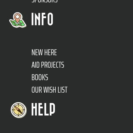
INFO
NEW HERE
AID PROJECTS
BOOKS
OUR WISH LIST
HELP