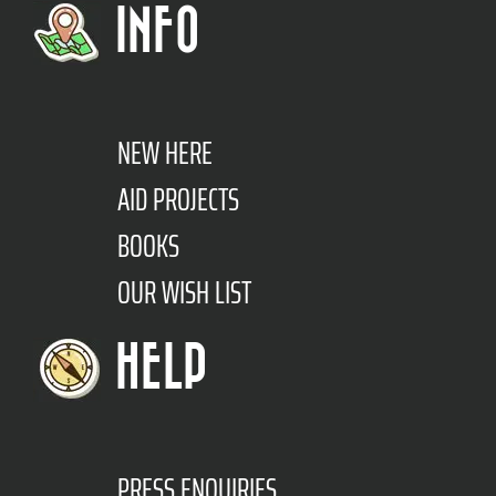
INFO
NEW HERE
AID PROJECTS
BOOKS
OUR WISH LIST
HELP
PRESS ENQUIRIES