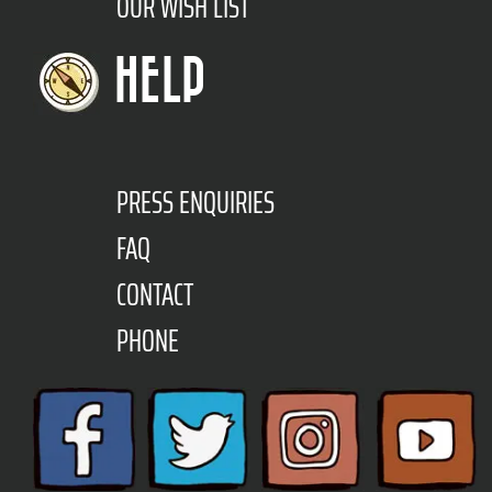
OUR WISH LIST
HELP
PRESS ENQUIRIES
FAQ
CONTACT
PHONE