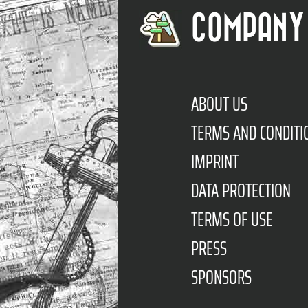
COMPANY
ABOUT US
TERMS AND CONDITI
IMPRINT
DATA PROTECTION
TERMS OF USE
PRESS
SPONSORS