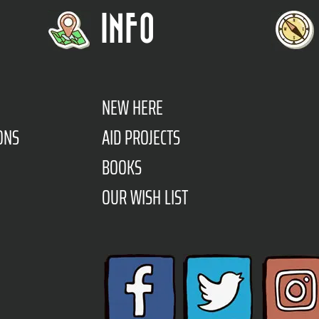
INFO
NEW HERE
ONS
AID PROJECTS
BOOKS
OUR WISH LIST