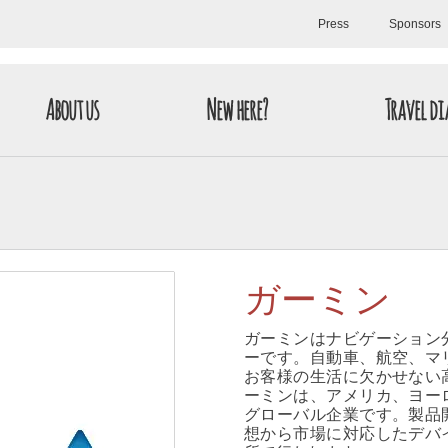
Press
Sponsors
About us
New here?
Travel di
ガーミン
ガーミンはナビゲーション
ーです。自動車、航空、マ
お客様の生活に欠かせない
ーミンは、アメリカ、ヨー
グローバル企業です。製品
想から市場に対応したデバ