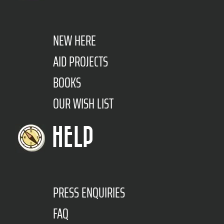
NEW HERE
AID PROJECTS
BOOKS
OUR WISH LIST
HELP
PRESS ENQUIRIES
FAQ