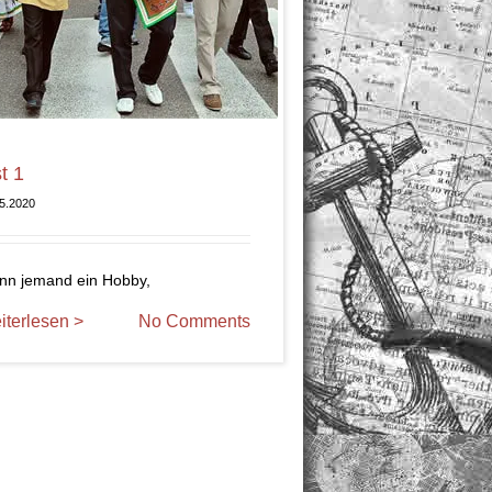
st 1
5.2020
n jemand ein Hobby,
iterlesen >
No Comments