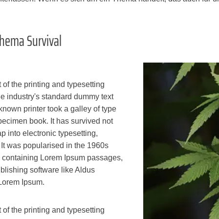
Thema Survival
of the printing and typesetting
e industry's standard dummy text
nown printer took a galley of type
pecimen book. It has survived not
ap into electronic typesetting,
It was popularised in the 1960s
ts containing Lorem Ipsum passages,
blishing software like Aldus
 Lorem Ipsum.
of the printing and typesetting