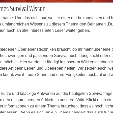
eimes Survival Wissen
Vorname. Und das nicht nur, weil er einer der bekanntesten und 
ines umfangreichen Wissens zu diesem Thema den Beinamen „Dr.
un auch an alle interessierten Leser weiter geben.
chiedenen Überlebenstechniken braucht, ob ihr mehr über eine b
er hochwertigen und passenden Survivalausbildung sucht oder ob
en möchtet. Hier werdet ihr fündig! In unserem Wiki erscheine
andere Art beim Leben und Überleben helfen. Wir zeigen euch, wel
en könnt, wie ihr eure Sinne und eure Fertigkeiten ausbaut und 
 kurze und knackige Antworten auf die häufigsten Survivalfrage
 in den entsprechenden Artikeln in unserem Wiki. Klickt euch ei
 oder Informationen zu einem Thema brauchen, dass es noch nicht
nterlassen. Wenn es sich um ein Thema handelt, das auch für u