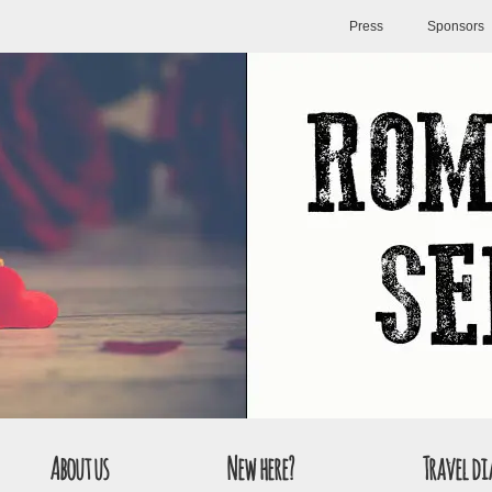
Press
Sponsors
About us
New here?
Travel di