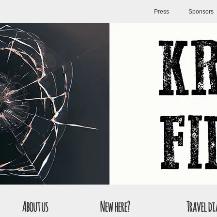
Press
Sponsors
About us
New here?
Travel di