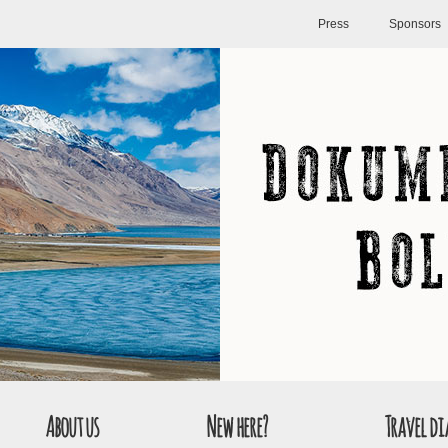
Press
Sponsors
About us
New here?
Travel di