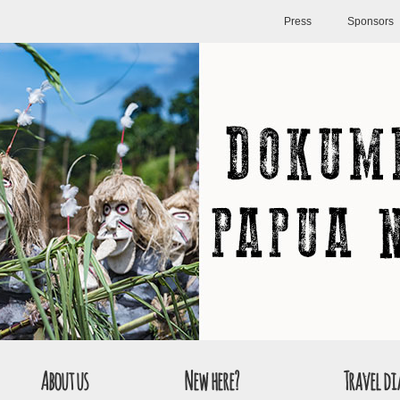
Press
Sponsors
About us
New here?
Travel di