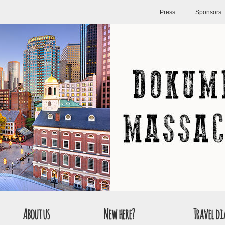
Press
Sponsors
About us
New here?
Travel di