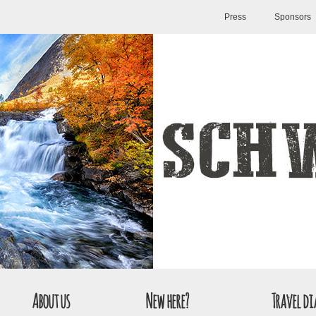
Press
Sponsors
About us
New here?
Travel di