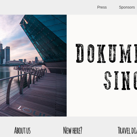
Press
Sponsors
About us
New here?
Travel di