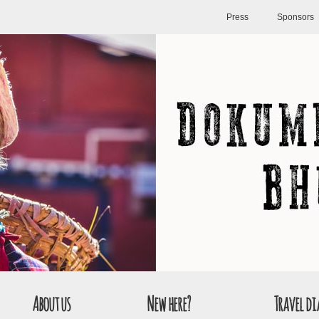
Press
Sponsors
About us
New here?
Travel di