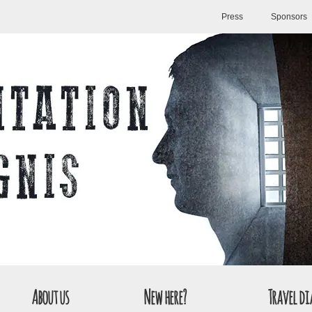
Press
Sponsors
About us
New here?
Travel di