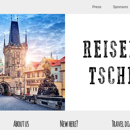
Press
Sponsors
About us
New here?
Travel di