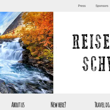
Press
Sponsors
About us
New here?
Travel di