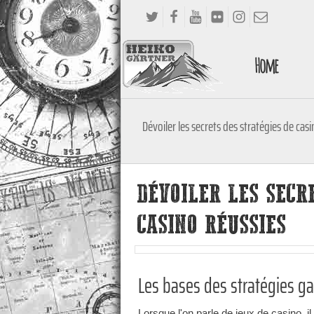
Home
Dévoiler les secrets des stratégies de cas
DÉVOILER LES SECR
CASINO RÉUSSIES
Les bases des stratégies g
Lorsque l'on parle de jeux de casino, 