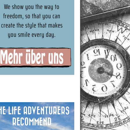
We show you the way to
freedom, so that you can
create the style that makes
you smile every day.
HE LIFE ADVENTURERS
RECOMMEND