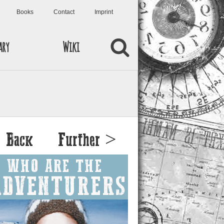
Books
Contact
Imprint
ary
Wiki
 Back
Further >
WHO ARE THE
ADVENTURERS