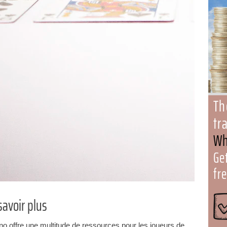
Th
tr
Wh
Ge
fr
savoir plus
ino offre une multitude de ressources pour les joueurs de