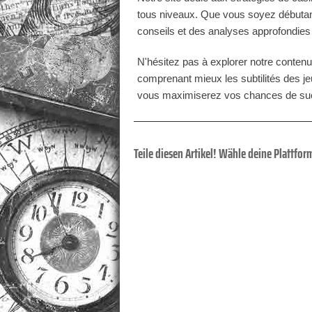
tous niveaux. Que vous soyez débutant
conseils et des analyses approfondies 
N'hésitez pas à explorer notre conten
comprenant mieux les subtilités des je
vous maximiserez vos chances de succ
Teile diesen Artikel! Wähle deine Plattfor