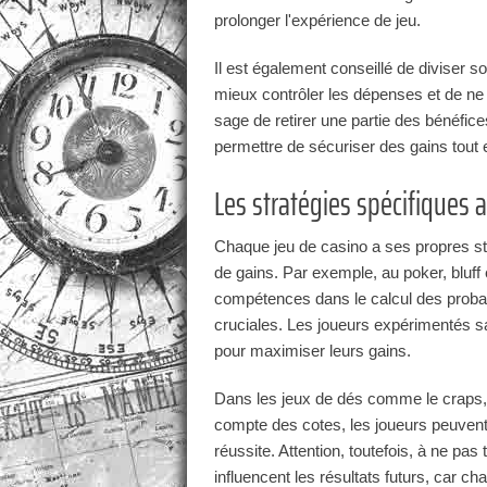
prolonger l'expérience de jeu.
Il est également conseillé de diviser 
mieux contrôler les dépenses et de ne 
sage de retirer une partie des bénéfice
permettre de sécuriser des gains tout en
Les stratégies spécifiques 
Chaque jeu de casino a ses propres st
de gains. Par exemple, au poker, bluff 
compétences dans le calcul des probab
cruciales. Les joueurs expérimentés 
pour maximiser leurs gains.
Dans les jeux de dés comme le craps, 
compte des cotes, les joueurs peuvent 
réussite. Attention, toutefois, à ne pa
influencent les résultats futurs, car 