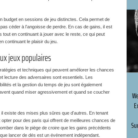
son budget en sessions de jeu distinctes. Cela permet de
pas céder à l'angoisse de perdre. En cas de gains, il est
s tout en continuant à jouer avec le reste, ce qui peut
 continuant le plaisir du jeu.
aux jeux populaires
ratégies et techniques qui peuvent améliorer les chances
et lecture des adversaires sont essentiels. Les
ilités et la gestion du temps de jeu sont également
savent quand miser agressivement et quand se coucher
We
E
il existe des mises plus sûres que d'autres. En tenant
opter pour des paris qui offrent de meilleures chances de
Su
s tomber dans le piège de croire que les gains précédents
chaque lancer de dés est un événement indépendant.