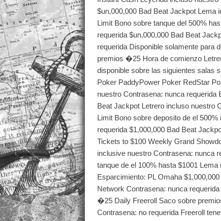
$un,000,000 Bad Beat Jackpot Lema i
Limit Bono sobre tanque del 500% has
requerida $un,000,000 Bad Beat Jack
requerida Disponible solamente para 
premios �25 Hora de comienzo Letrero
disponible sobre las siguientes salas 
Poker PaddyPower Poker RedStar Poke
nuestro Contrasena: nunca requerida
Beat Jackpot Letrero incluso nuestro
Limit Bono sobre deposito de el 500% 
requerida $1,000,000 Bad Beat Jackpot
Tickets to $100 Weekly Grand Showdo
inclusive nuestro Contrasena: nunca 
tanque de el 100% hasta $1001 Lema i
Esparcimiento: PL Omaha $1,000,000 B
Network Contrasena: nunca requerid
�25 Daily Freeroll Saco sobre premi
Contrasena: no requerida Freeroll ten