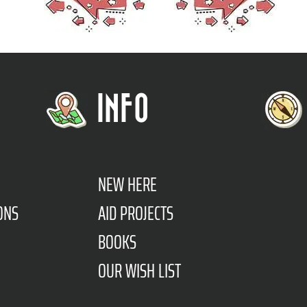
INFO
NEW HERE
ONS
AID PROJECTS
BOOKS
OUR WISH LIST